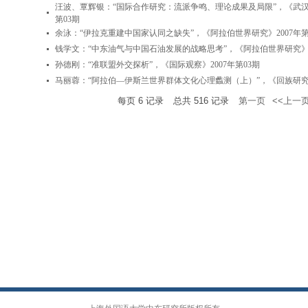
汪波、覃辉银：“国际合作研究：流派争鸣、理论成果及局限”，《武汉
第03期
余泳：“伊拉克重建中国家认同之缺失”，《阿拉伯世界研究》2007年第
钱学文：“中东油气与中国石油发展的战略思考”，《阿拉伯世界研究》20
孙德刚：“准联盟外交探析”，《国际观察》2007年第03期
马丽蓉：“阿拉伯—伊斯兰世界群体文化心理蠡测（上）”，《回族研究》2
每页
6
记录
总共
516
记录
第一页
<<上一