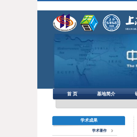
首 页
基地简介
学术成果
学术著作