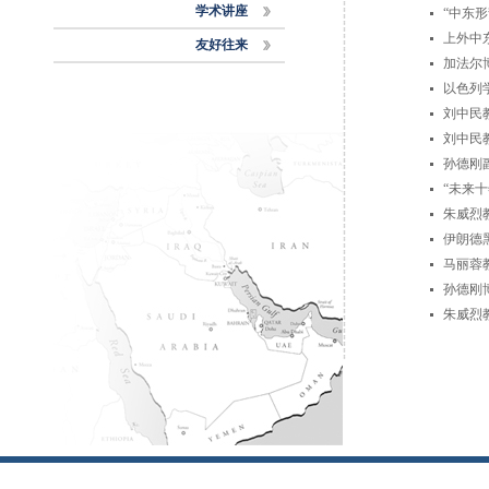
学术讲座
“中东
上外中
友好往来
加法尔
以色列
刘中民
刘中民
孙德刚
“未来
朱威烈
伊朗德
马丽蓉
孙德刚
朱威烈