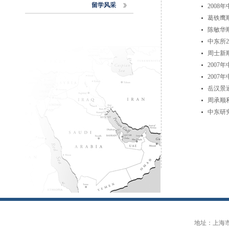
留学风采
2008
葛铁鹰
陈敏华
中东所
周士新
2007
200
岳汉景
周承顺
中东研
地址：上海市大连