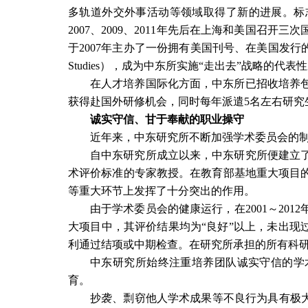
多轨道外交外事活动等领域取得了新的进展。标
2007
、
2009
、
2011
年先后在上海和美国召开三次
于
2007
年主办了一份拥有美国刊号、在美国发行
Studies
），成为中东所实施“走出去”战略的代表
在人才培养国际化方面，中东所已招收培养
获得赴国外研修机会，同时每年派遣
5
名左右研究
诚实守信、甘于奉献的职业操守
近年来，中东研究所不断加强学术委员会的
自中东研究所成立以来，中东研究所便建立
术评价标准的专家教授。在教育部基地重大项目
等重大环节上发挥了十分突出的作用。
由于学术委员会的健康运行，在
2001
～
2012
大项目中，其评价结果均为“良好”以上，未出现
利通过结项或中期检查。在研究所承担的所有科
中东研究所始终注重培养团队诚实守信的学
育。
抄袭、剽窃他人学术成果等不良行为具有极大