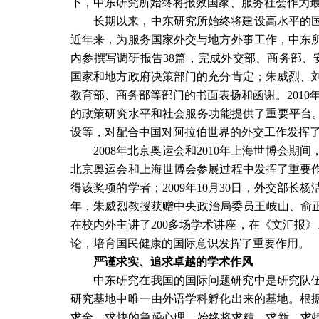
下，中东研究所始终将报效国家、服务社会作为
长期以来，中东研究所始终将建设高水平的
近年来，为服务国家外交与地方外事工作，中东
内参撰写调研报告
38
篇，完成外交部、商务部、
国家和地方政府决策部门的充分肯定；朱威烈、
教育部、商务部等部门的书面表扬和函谢。
2010
的政策研究水平和社会服务功能提供了重要平台。
设等，对配合中国对阿拉伯世界的外交工作发挥
2008
年北京奥运会和
2010
年上海世博会期间
北京奥运会和上海世博会参展过程中发挥了重要
得该奖项的学者；
2009
年
10
月
30
日，外交部长杨
年，朱威烈教授获赠中央政治局委员王岐山、俞正
在校内外主讲了
200
多场学术讲座，在《文汇报》
论，培育国民健康的国际意识发挥了重要作用。
严谨求实、追求卓越的学术作风
中东研究在我国的国际问题研究中是研究队
研究基地中唯一由外语学科孵化出来的基地。根
求全、求快的急躁心理，始终将求精、求新、求特