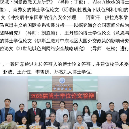
视域下阿曼政教关系研究》（导师：
丁俊）、
Alaa Aldeek
的博
俊）、肖秀女的博士学位论文《话语间性视角下以色列和伊朗的
论文《冲突后中东国家的混合安全治理——阿富汗、伊拉克和黎
马克思主义的国际关系实践分析——以探究海合会国家间分歧
战略研究》（导师：刘胜湘）、王丹钰的博士学位论文《意愿
的博士学位论文《伊斯兰教对中东地区大国外交政策的影响研
位论文《
21
世纪以色列网络安全战略研究》（导师：钮松）进
后，一致同意通过九位答辩人的博士论文答辩，并建议校学术委
、赵成、王丹钰、李雪妍、孙杰九人博士学位。