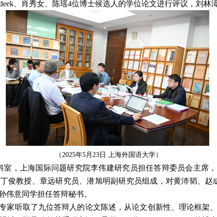
deek
、肖秀女、陈瑶
4
位博士候选人的学位论文进行评议，刘林
（
2025
年
5
月
23
日
上海外国语大学
）
料室，上海国际问题研究院李伟建研究员担任答辩委员会主席，
所丁俊教授、章远研究员、潜旭明副研究员组成，对黄沛韬、赵
孙伟意同学担任答辩秘书。
专家听取了九位答辩人的论文陈述，从论文创新性、理论框架