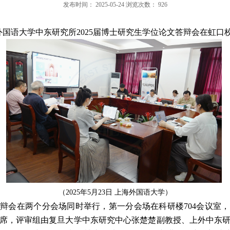
发布时间：
2025-05-24
浏览次数：
926
外国语大学中东研究所
2025
届博士研究生学位论文答辩会在虹口
（
2025
年
5
月
23
日
上海外国语大学
）
答辩会在两个分会场同时举行，第一分会场在科研楼
704
会议室，
席，评审组由复旦大学中东研究中心张楚楚副教授、上外中东