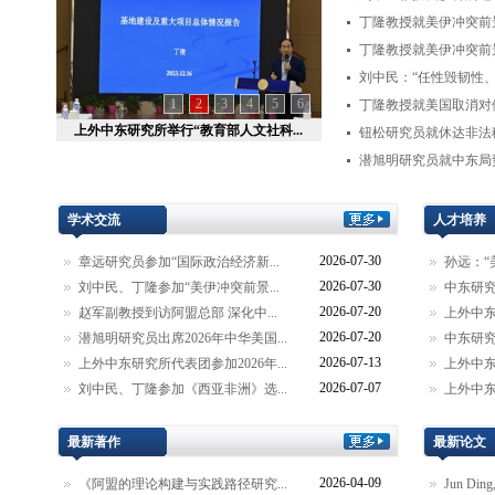
丁隆教授就美伊冲突前景
丁隆教授就美伊冲突前
刘中民：“任性毁韧性、
1
2
3
4
5
6
丁隆教授就美国取消对伊
智库建设系列讲座第122讲“中国一...
钮松研究员就休达非法移
潜旭明研究员就中东局势
学术交流
人才培养
2026-07-30
章远研究员参加“国际政治经济新...
孙远：“
2026-07-30
刘中民、丁隆参加“美伊冲突前景...
中东研究
2026-07-20
赵军副教授到访阿盟总部 深化中...
上外中东
2026-07-20
潜旭明研究员出席2026年中华美国...
中东研究
2026-07-13
上外中东研究所代表团参加2026年...
上外中东
2026-07-07
刘中民、丁隆参加《西亚非洲》选...
上外中东
最新著作
最新论文
2026-04-09
《阿盟的理论构建与实践路径研究...
Jun Ding,