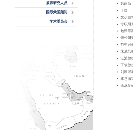
兼职研究人员
韩雨新
丁隆
国际荣誉顾问
文少彪
学术委员会
专职研
包澄章
钮松研
刘中民
朱威烈
汪波教
丁俊教
刘胜湘
李意编
余泳副