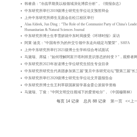
韩睿鼎：“冷战早期美以核领域演化博弈分析”，《情报杂志》
中东研究所举行2019级博士研究生学位论文预答辩会
上外中东研究所师生见面会在松江校区举行
Alaa Aldeek, Jun Ding：“The Role of the Communist Party of China’s Leaders
Humanitarian & Natural Sciences Journal
中东研究所博士生李雪妍就中东时局接受《环球时报》采访
阿莱·迪克：“中国有作为的外交引领中东走向稳定与繁荣”，SHFA
上外中东研究所举行2021级博士生学科综合考试面试
马黛瑞、席猛：“如何理解阿富汗塔利班意识形态的转变？”，观察者
中东研究所2023年攻读博士学位研究生招生专业目录
中东研究所研究生代表团参加第三届“复旦中东研究论坛”暨第三届“长
中东研究所举行2020级博士研究生学位论文开题报告会
中东研究所博士生王利莘获国家留学基金委公派留学资格
马黛瑞、丁俊：“中阿文明交往视域下的爱资哈尔”，《中国穆斯林》
每页
14
记录
总共
88
记录
第一页
<<上