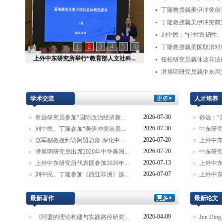
丁隆教授就美伊冲突前景
丁隆教授就美伊冲突前
刘中民：“任性毁韧性、
1
2
3
4
5
6
丁隆教授就美国取消对伊
上外中东研究所举行“教育部人文社科...
钮松研究员就休达非法移
潜旭明研究员就中东局势
学术交流
人才培养
2026-07-30
章远研究员参加“国际政治经济新...
孙远：“
2026-07-30
刘中民、丁隆参加“美伊冲突前景...
中东研究
2026-07-20
赵军副教授到访阿盟总部 深化中...
上外中东
2026-07-20
潜旭明研究员出席2026年中华美国...
中东研究
2026-07-13
上外中东研究所代表团参加2026年...
上外中东
2026-07-07
刘中民、丁隆参加《西亚非洲》选...
上外中东
最新著作
最新论文
2026-04-09
《阿盟的理论构建与实践路径研究...
Jun Ding,