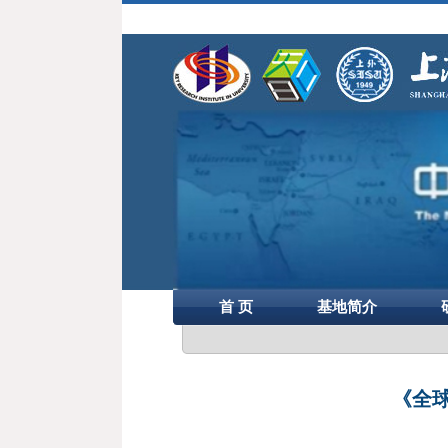
首 页
基地简介
《全