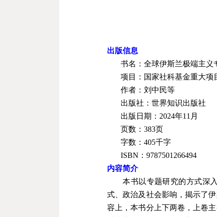
出版信息
书名：全球伊斯兰极端主义
项目：国家社科基金重大项
作者：刘中民等
出版社：世界知识出版社
出版日期：
2024
年
11
月
页数：
383
页
字数：
405
千字
ISBN
：
9787501266494
内容简介
本书以专题研究的方式深入
式、政治及社会影响，揭示了伊
容上，本书分上下两卷，上卷主