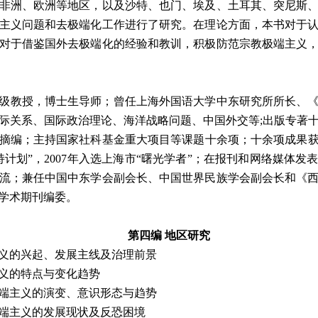
非洲、欧洲等地区，以及沙特、也门、埃及、土耳其、突尼斯
主义问题和去极端化工作进行了研究。在理论方面，本书对于
对于借鉴国外去极端化的经验和教训，积极防范宗教极端主义
级教授，博士生导师；曾任上海外国语大学中东研究所所长、
际关系、国际政治理论、海洋战略问题、中国外交等;出版专著
摘编；主持国家社科基金重大项目等课题十余项；十余项成果获省
计划”，2007年入选上海市“曙光学者”；在报刊和网络媒体
流；兼任中国中东学会副会长、中国世界民族学会副会长和《
学术期刊编委。
第四编 地区研究
主义的兴起、发展主线及治理前景
主义的特点与变化趋势
极端主义的演变、意识形态与趋势
极端主义的发展现状及反恐困境