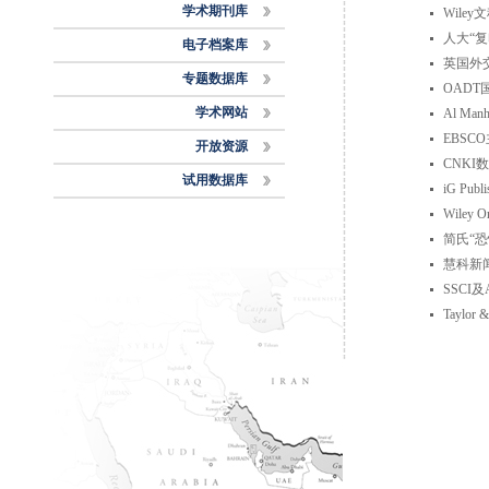
学术期刊库
Wile
人大“复
电子档案库
英国外
专题数据库
OAD
学术网站
Al M
EBSC
开放资源
CNKI
试用数据库
iG P
Wiley
简氏“
慧科新
SSCI
Taylo