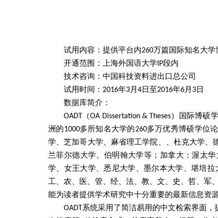
试用内容：提供平台内
260
万篇国际知名大学
开通范围：上海外国语大学
IP
段内
技术咨询：中国科技资料进出口总公司
试用时间：
2016
年
3
月
4
日至
2016
年
6
月
3
日
数据库简介：
OADT
（
OA Dissertation & Theses
）国际博硕
洲的
1000
多所知名大学的
260
多万优秀博硕学位
学、芝加哥大学、麻省理工学院、、杜克大学、
兰菲尔德大学、伯明翰大学等；加拿大：渥太华
学、女王大学、悉尼大学、墨尔本大学、堪培拉
工、农、医、管、经
、法、教、文、史、哲、军
能为读者提供学术研究中十分重要的最新信息资
OADT
系统采用了简洁易用的中文检索界面，