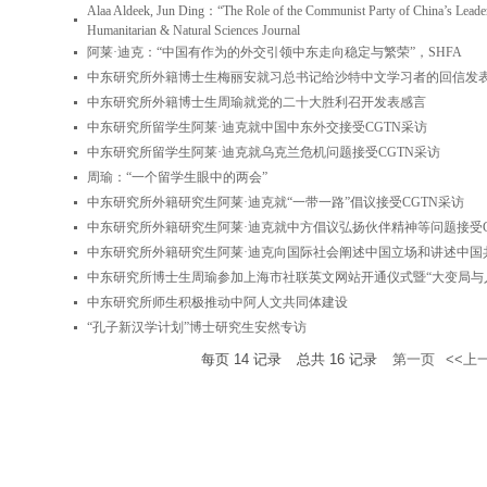
Alaa Aldeek, Jun Ding：“The Role of the Communist Party of China’s Leaders
Humanitarian & Natural Sciences Journal
阿莱·迪克：“中国有作为的外交引领中东走向稳定与繁荣”，SHFA
中东研究所外籍博士生梅丽安就习总书记给沙特中文学习者的回信发
中东研究所外籍博士生周瑜就党的二十大胜利召开发表感言
中东研究所留学生阿莱·迪克就中国中东外交接受CGTN采访
中东研究所留学生阿莱·迪克就乌克兰危机问题接受CGTN采访
周瑜：“一个留学生眼中的两会”
中东研究所外籍研究生阿莱·迪克就“一带一路”倡议接受CGTN采访
中东研究所外籍研究生阿莱·迪克就中方倡议弘扬伙伴精神等问题接受C
中东研究所外籍研究生阿莱·迪克向国际社会阐述中国立场和讲述中国
中东研究所博士生周瑜参加上海市社联英文网站开通仪式暨“大变局与
中东研究所师生积极推动中阿人文共同体建设
“孔子新汉学计划”博士研究生安然专访
每页
14
记录
总共
16
记录
第一页
<<上