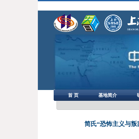
首 页
基地简介
简氏“恐怖主义与叛