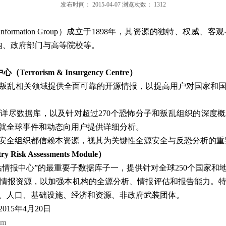
发布时间：
2015-04-07
浏览次数：
1312
 Information Group
）成立于
1898
年，其资源的独特、权威、客观
构、政府部门与高等院校等。
中心（
Terrorism & Insurgency Centre
）
叛乱相关领域提供全面可靠的开源情报，以提高用户对国家和
的详尽数据库，以及针对超过
270
个恐怖分子和叛乱组织的深度概
就全球事件和动态向用户提供详细分析。
安全组织都信赖本资源，视其为关键性全源安全与反恐分析的重
ry Risk Assessments Module
）
估情报中心”的最重要子数据库子一，提供针对全球
250
个国家和
情报资源，以加强本机构的全源分析、情报评估和报告能力。
、人口、基础设施、经济和资源、非政府武装团体。
2015
年
4
月
20
日
om