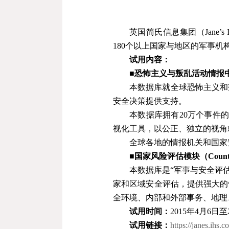
英国简氏信息集团（
Jane’s
180
个以上国家与地区的军事机
试用内容：
■
恐怖主义与叛乱活动情报
本数据库就全球恐怖主义和
安全决策提供支持。
本数据库拥有
20
万个事件
视化工具，以公正、独立的视角
全球各地的情报机关和国家
■
国家风险评估模块（
Count
本数据库是“军事与安全评
家和区域安全评估，提供强大的
全环境、内部和外部事务、地理
试用时间：
2015
年
4
月
6
日至
试用链接：
https://janes.ihs.c