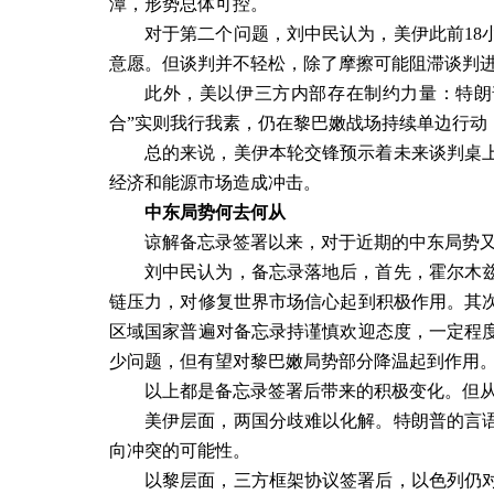
潭，形势总体可控。
对于第二个问题，刘中民认为，美伊此前
18
意愿。但谈判并不轻松，除了摩擦可能阻滞谈判
此外，美以伊三方内部存在制约力量：特朗
合”实则我行我素，仍在黎巴嫩战场持续单边行动
总的来说，美伊本轮交锋预示着未来谈判桌
经济和能源市场造成冲击。
中东局势何去何从
谅解备忘录签署以来，对于近期的中东局势
刘中民认为，备忘录落地后，首先，霍尔木
链压力，对修复世界市场信心起到积极作用。其
区域国家普遍对备忘录持谨慎欢迎态度，一定程
少问题，但有望对黎巴嫩局势部分降温起到作用
以上都是备忘录签署后带来的积极变化。但从
美伊层面，两国分歧难以化解。特朗普的言
向冲突的可能性。
以黎层面，三方框架协议签署后，以色列仍