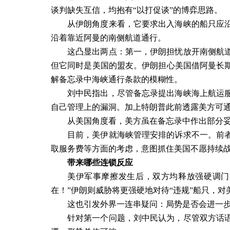
谈判缺失互信，均抱有“以打促谈”的博弈思路。
从伊朗角度来看，它要求出入海峡的船只应
沿着靠近阿曼的南侧航道通行。
这凸显出两点：第一，伊朗担忧放开南侧航
但它同时是美国的盟友。伊朗担心美国借阿曼长
解备忘录中海峡通行条款的模糊性。
刘中民指出，尽管备忘录提出海峡海上航运
自己管理上的漏洞。加上特朗普此前透露美方可通
从美国角度看，美方虽在备忘录中作出部分
目前，美伊就海峡管理安排的诉求不一。前
取服务费等方面的考虑，意图抓住美国不愿持续
带来哪些连锁反应
美伊军事摩擦发生后，双方均释放强硬调门
在！”伊朗则威胁将更强硬地对待“违规”船只，对
这也引发外界一连串疑问：局势是否会进一
针对第一个问题，刘中民认为，尽管双方话