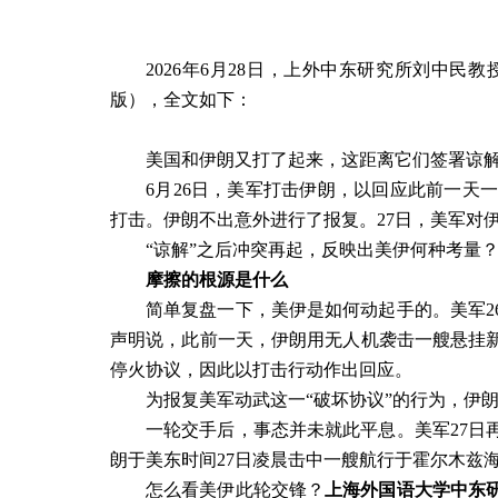
2026
年
6
月
28
日，上外中东研究所刘中民教
版），全文如下：
美国和伊朗又打了起来，这距离它们签署谅
6
月
26
日，美军打击伊朗，以回应此前一天
打击。伊朗不出意外进行了报复。
27
日，美军对
“谅解”之后冲突再起，反映出美伊何种考量
摩擦的根源是什么
简单复盘一下，美伊是如何动起手的。美军
2
声明说，此前一天，伊朗用无人机袭击一艘悬挂
停火协议，因此以打击行动作出回应。
为报复美军动武这一“破坏协议”的行为，伊
一轮交手后，事态并未就此平息。美军
27
日
朗于美东时间
27
日凌晨击中一艘航行于霍尔木兹
怎么看美伊此轮交锋？
上海外国语大学中东