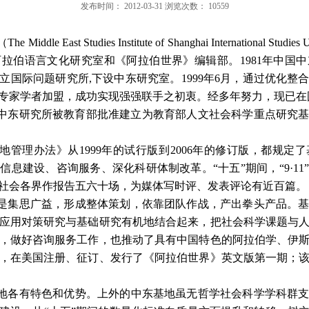
发布时间：
2012-03-31
浏览次数：
10559
ast Studies Institute of Shanghai International Studies 
阿拉伯语言文化研究室和《阿拉伯世界》编辑部。
1981
年中国中
立国际问题研究所
,
下设中东研究室。
1999
年
6
月，通过优化整
专家学者加盟，成功实现强强联手之初衷。经多年努力，现已在
中东研究所被教育部批准建立为教育部人文社会科学重点研究
地管理办法》从
1999
年的试行版到
2006
年的修订版，都规定了
料信息建设、咨询服务、深化科研体制改革。
“
十五
”
期间，
“9·11”
社会各界作报告五六十场，为媒体写时评、发表评论有近百篇。
是集思广益，形成整体策划，依靠团队作战，产出拳头产品。
应用对策研究与基础研究有机地结合起来，把社会科学课题与
，做好咨询服务工作，也推动了具有中国特色的阿拉伯学、伊
，在美国注册、征订、发行了《阿拉伯世界》英文版第一期；
地各有特色和优势。上外的中东基地虽无哲学社会科学学科群