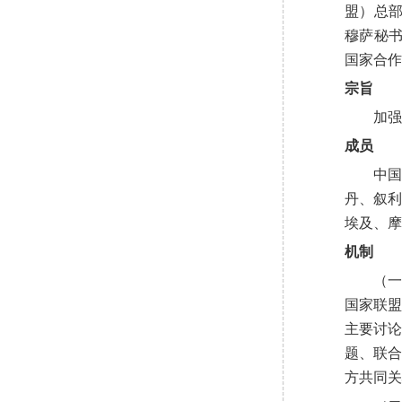
盟）总部
穆萨秘
国家合作
宗旨
加强
成员
中
丹、叙
埃及、摩
机制
（
国家联
主要讨
题、联
方
共同关