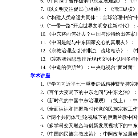
6.
《中阿携手合作破解中东发展难题》：《中
7.
《以文明交往促民心相通》：《浦江纵横》
8.
《
“
构建人类命运共同体”：全球治理中的“
9.
《
“
一带一路
”
开启世界文明交往新时代》：
10.
《中东将向何处去？中国与沙特给出答案
11.
《中国是能与中东国家交心的真朋友》：
12.
《宗教治理应引清排浊、疏堵相济》：《
13.
《宗教极端思想排斥现代文明不认同多样
14.
《中道的伊斯兰》：中央电视台
“
面对面
”
学术讲座
1.
《“学习习近平七一重要讲话精神暨坚持宗教
2.《百年大变局下的中东之问与中东之治》：
3.《新时代的中国中东治理观》（线上）：中山
4.《全面认识和把握新时代党的民族宗教工作新
5.《“两个共同体”理论视域下的伊斯兰教中国
6.《多学科交叉融合与创新发展视域下的中东研
7.《中国的民族宗教政策》：中阿改革发展研究