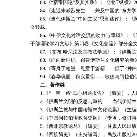
83.
《
“
新帝国论
”
及其实质》：《浦江纵横》
2
84.
《走近朱威烈先生
——
兼及中国的
“
东方学
85.
《当代伊斯兰
“
中间主义
”
思潮述评》：《
文转载。
86.
《中伊文化对话交流的动力与障碍》：《
干部理论学习文献》第四卷《文化交流》部分全
87.
《艾布·哈尼法及其教法学派》：《伊斯
88.
《面向新世纪，创建伊斯兰文化研究的新
89.
《寄身于翰墨，见意于篇籍
——
但丁
<
神曲
90.
《春华瑰丽，秋实盈衍
——
歌德与阿拉伯
二、著作类
1.
《
“
一带一路
”
民心相通报告》（编委），人
2.
《伊斯兰文明的反思与重构
——
当代伊斯兰
3.
《伊斯兰教与中国穆斯林文化论集》（主编
4.
《中国阿拉伯语教育史纲》（专著，修订再
5.
《西北宗教论丛》（编委），甘肃人民出版
6.
《回族简史》（主持编写），民族出版社
20