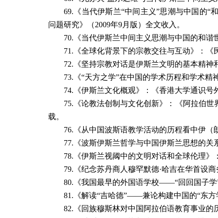
69.
《当代伊斯兰
“
中间主义
”
思潮与中国的
“
问题研究》（
2009
年
9
月版）全文收入。
70.
《当代伊斯兰中间主义思潮与中国的和谐
71.
《全球化背景下的宗教交往与互动》：《
72.
《坚持宗教对话是伊斯兰文明的基本精神
73.
《
“
天方之学
”
在中国的学术历程和学术精
74.
《伊斯兰文化概观》：《香港大学通识号
75.
《论教法创制与文化创新》：《阿拉伯世
载。
76.
《从中国波斯语教学活动的历程看中伊（
77.
《波斯伊斯兰哲学与中国伊斯兰思想的关
78.
《伊斯兰视阈中的文明对话和全球伦理》
79.
《纪念苏丹商人穆罕默德·哈吉在华首设
80.
《我国最早的外国语学校
——“
回回国子学
81.
《解读
“
吉哈德
”——
兼论构建中国的
“
东方
82.
《回族穆斯林对中国阿拉伯语教育事业的