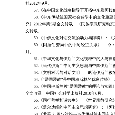
社
2012
年
9
月。
57.
《在中国文化战略指导下开拓中东及阿拉
58.
《中东伊斯兰国家社会转型中的文化重建
究》
2012
年第
5
期全文转载；《民族宗教研究动态
文转载。
59.
《中伊文化对话交流的动力与障碍》：《
60.
《阿拉伯变局中的中阿经贸关系》：《中
月。
61.
《中华文化与伊斯兰文化视域中的人与自
62.
《当代伊斯兰中间主义思潮与中国伊斯兰
63.
《文明对话与对话文明
——
略论伊斯兰教
64.
《
“
爱国爱教
”
是中国穆斯林的优良传统》
65.
《中国伊斯兰教
“
爱国爱教
”
的理论与实践
全文收录，中国社会科学出版社
2010
年
6
月。
66.
《同行善举和谐共生》：《世界宗教研究
67.
《盖尔达维的中间主义思想研究》：《阿
68.
《尤苏夫·盖尔达维与当代伊斯兰中间主义