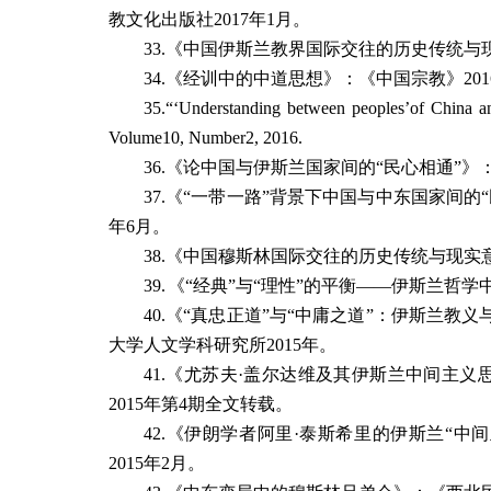
教文化出版社
2017
年
1
月。
33.
《中国伊斯兰教界国际交往的历史传统与
34.
《经训中的中道思想》：《中国宗教》
201
35.
“‘Understanding between peoples’of China a
Volume10, Number2, 2016.
36.
《论中国与伊斯兰国家间的
“
民心相通
”
》
37.
《
“
一带一路
”
背景下中国与中东国家间的
“
年
6
月。
38.
《中国穆斯林国际交往的历史传统与现实
39.
《
“
经典
”
与
“
理性
”
的平衡
——
伊斯兰哲学
40.
《
“
真忠正道
”
与
“
中庸之道
”
：伊斯兰教义
大学人文学科研究所
2015
年。
41.
《尤苏夫·盖尔达维及其伊斯兰中间主义
2015
年第
4
期全文转载。
42.
《伊朗学者阿里
·
泰斯希里的伊斯兰
“
中间
2015
年
2
月。