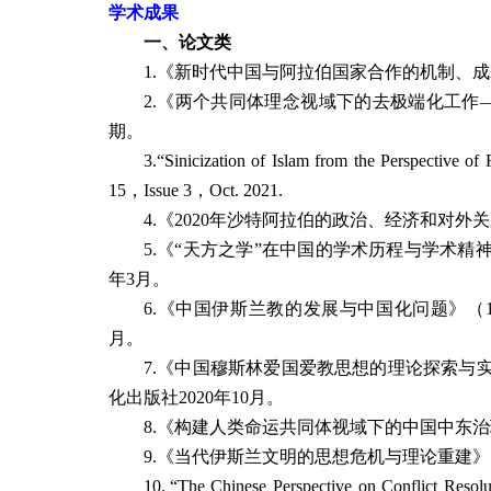
学术成果
一、论文类
1.
《新时代中国与阿拉伯国家合作的机制、成
2.
《两个共同体理念视域下的去极端化工作
期。
3.
“
Sinicization of Islam from the Perspective of 
15
，
Issue 3
，
Oct. 2021
.
4.
《
2020
年沙特阿拉伯的政治、经济和对外关
5.
《“天方之学”在中国的学术历程与学术精
年
3
月。
6.
《中国伊斯兰教的发展与中国化问题》（
月。
7.
《中国穆斯林爱国爱教思想的理论探索与
化出版社
2020
年
10
月。
8.
《构建人类命运共同体视域下的中国中东治
9.
《当代伊斯兰文明的思想危机与理论重建》
10.
“
The Chinese Perspective on Conflict Resolu