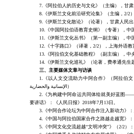
7.
《阿拉伯人的历史与文化》（主编），甘肃
8.
《伊斯兰文化前沿研究论集》（主编，
2/2
9.
《伊斯兰文化散论》（论著），甘肃人民出
10.
《中国阿拉伯语教育史纲》（专著），中
11.
《伊斯兰文化丛书》（第一副主编），中
12.
《十字路口》（译著，
2/2
），上海外语教
13.
《阿拉伯文化基础教程》（副主编），中
14.
《伊斯兰文化巡礼》（论著，费孝通先生
三、主要媒体文章与访谈
1.
《以人文交流助力中阿合作》（阿拉伯文
الإنسانية والحضارية
）
2.
《为构建中阿命运共同体绘就美好蓝图
—
要讲话》：《人民日报》
2018
年
7
月
13
日。
3.
《中阿合作论坛为中阿合作注入新动力》：
4.
《中国与阿拉伯国家合作之路越走越宽》：
5.
《中阿文化交流超越
“
文明冲突
”
》（
2/2
）