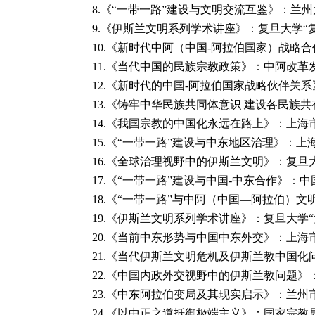
8.《“一带一路”建设与文明交流互鉴》：兰州大
9.《伊斯兰文明系列学术讲座》：复旦大学“复旦
10.
《新时代中阿（中国-阿拉伯国家）战略合作
11.
《当代中国的民族宗教政策》：中阿改革发展
12.
《新时代的中国-阿拉伯国家战略伙伴关系》
13.
《铸牢中华民族共同体意识 建设各民族共有
14.
《我国宗教的中国化永远在路上》：上海市虹
15.
《“一带一路”建设与中东地区治理》：上海
16.
《全球治理视野中的伊斯兰文明》：复旦大学
17.
《“一带一路”建设与中国-中东合作》：中国
18.
《“一带一路”与中阿（中国—阿拉伯）文明
19.
《伊斯兰文明系列学术讲座》：复旦大学“复旦
20.
《当前中东形势与中国中东外交》：上海市社
21.
《当代伊斯兰文明危机及伊斯兰教中国化问
22.
《中国内政外交视野中的伊斯兰教问题》：新
23.
《中东阿拉伯变局及其现实启示》：兰州市民
24.
《以中正之道抵御极端主义》：国家宗教局、