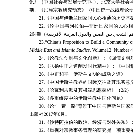
讯》（中国社会与发展研究中心、北京大学社会
期、《民族宗教研究动态》（中国统一战线理论
21.
《中国与伊斯兰国家间民心相通的历史基
22.
《论中国与阿拉伯
—
非洲国家间的民心相
264
期（
هم الشعبي بين الصين والدول العربية الأفريقية
23.
“
China’s Proposition to Build a Community o
Middle East and Islamic Studies
, Volume12, Number 4
24.
《论教法创制与文化创新》：《回儒文明
25.
《弘扬中正之道阐发时代精神》：《中国
26.
《中正和平：伊斯兰文明的成功之道》：
27.
《中国伊斯兰教界的国际交往及其现实意
28.
《哈瓦利吉派及其极端思想探析》（
2/2
）
29.
《多重维度中的伊斯兰教中国化问题》：
30.
《论
“
一带一路
”
背景下中国与伊斯兰国家
出版社
2017
年
6
月。
31.
《沙特阿拉伯的政治、经济与对外关系》
32.
《重视对宗教事务管理的研究是一项重要