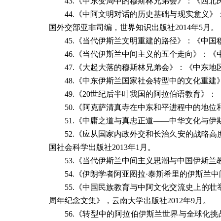
43.
《中东变局中的穆斯林兄弟会》：《西北
44.
《中阿文明对话的历史基础与现实意义》
国外交部亚非司编，世界知识出版社
2014
年
5
月。
45.
《当代伊斯兰文明重建的路径》：《中国
46.
《当代伊斯兰中间主义的五个走向》：《
47.
《大起大落的穆斯林兄弟会》：《中东地
48.
《中东伊斯兰国家社会转型中的文化重建
49.
《
20
世纪后半叶我国的阿拉伯语教育》：
50.
《阿克萨清真寺在中东和平进程中的地位
51.
《中庸之道与真忠正道
——
中华文化与伊
52.
《应从国家内政外交和长治久安的战略高
国社会科学出版社
2013
年
1
月。
53.
《当代伊斯兰中间主义思潮与中国伊斯兰
54.
《伊朗学者阿亚图拉·泰斯希里的伊斯兰
55.
《中国民族教育与中阿文化交流史上的壮
周年纪念文集》，云南大学出版社
2012
年
9
月。
56.
《转型中的阿拉伯伊斯兰世界与全球化挑