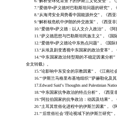
6.
“解析全球化背景下的伊斯兰文化安全”，
7.
“爱德华•萨义德对巴勒斯坦问题的研究”，
8.
“从海湾安全局势看中国能源外交”，《西亚
9.
“解析核危机中伊朗的外交政策”，《西亚非
10.
“爱德华•萨义德：以人文介入政治”，《
11.
“萨义德思想与巴勒斯坦民族主义”，《国
12.
“爱德华•萨义德论中东热点问题”，《国际
13.
“从埃及剧变透视中东国家的政治变革”，
14.
“中东国家政治转型期的不稳定因素分析”
全文转载）。
15.
“论影响中东安全的宗教因素”，《江南社
16.
“‘伊斯兰马格里布基地组织’”萨赫勒化
17.
Edward Said
’
s Thoughts and Palestinian Nation
18.
“中东国家抗争政治的特点分析”，《西亚
19.
“阿拉伯国家的抗争政治：动因及结果”，
20.
“土耳其世俗化进程中的伊斯兰因素”，《
21.
“‘后世俗社会’理论视域下的伊斯兰研究