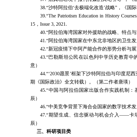
38.
“沙特阿拉伯‘去极端化改造’战略”，《国
39.
“The Patriotism Education in History Courses 
15
，
Issue 3, 2021.
40.
“
阿拉伯海湾国家对外援助的战略、特点与
41.
“
阿拉伯海湾国家在中东北非地区的卫生发
42.
“
新冠疫情下中阿产能合作的形势分析与展
43.
“
巴勒斯坦公民在以色列中学历史教育中
意
）
44.
“‘
2030
愿景’框架下沙特阿拉伯与印度尼西
期《国际政治》全文转载）。
（第二作者
唐瑛
）
45.
“
中国与阿拉伯国家出版合作实践机制：
辰
）
46.
“
中美竞争背景下海合会国家的数字技术发
47.
“期望生成、信念驱动与机会介入——卡
辰
）
三、
科研项目类