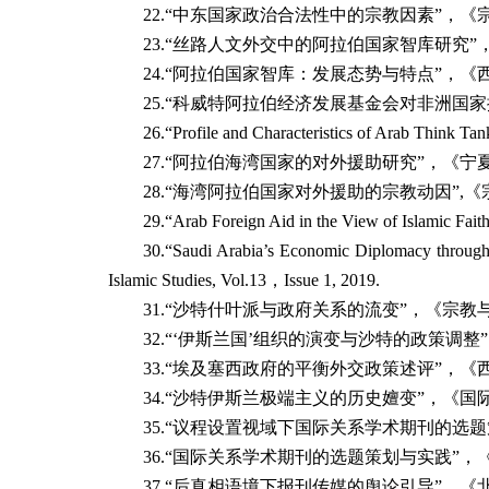
22.
“中东国家政治合法性中的宗教因素”，《
23.
“丝路人文外交中的阿拉伯国家智库研究”
24.
“阿拉伯国家智库：发展态势与特点”，《
25.
“科威特阿拉伯经济发展基金会对非洲国家
26.
“Profile and Characteristics of Arab Think Tan
27.
“阿拉伯海湾国家的对外援助研究”，《宁
28.
“海湾阿拉伯国家对外援助的宗教动因”
,
《
29.
“Arab Foreign Aid in the View of Islamic Faith
30.
“Saudi Arabia’s Economic Diplomacy through
Islamic Studies, Vol.13
，
Issue 1, 2019.
31.
“沙特什叶派与政府关系的流变”，《宗教
32.
“‘伊斯兰国’组织的演变与沙特的政策调整
33.
“埃及塞西政府的平衡外交政策述评”，《
34.
“沙特伊斯兰极端主义的历史嬗变”，《国
35.
“议程设置视域下国际关系学术期刊的选题
36.
“国际关系学术期刊的选题策划与实践”，
37.
“后真相语境下报刊传媒的舆论引导”，《