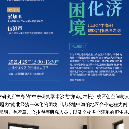
东研究所主办的“中东研究学术沙龙”第
4
期在松江校区创空间树
题为“南北经济一体化的困境：以环地中海的地区合作进程为例
旭明、包澄章、文少彪等研究人员，以及全校多个院系的师生共