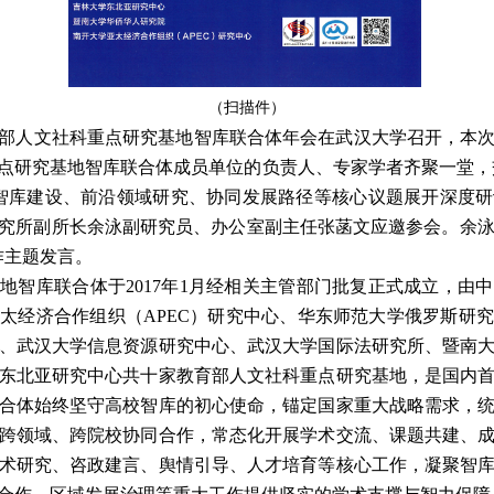
（扫描件）
部人文社科重点研究基地智库联合体年会在武汉大学召开，本
点研究基地智库联合体成员单位的负责人、专家学者齐聚一堂，
智库建设、前沿领域研究、协同发展路径等核心议题展开深度研
究所副所长余泳副研究员、办公室副主任张菡文应邀参会。余
作主题发言。
基地智库联合体于
2017
年
1
月经相关主管部门批复正式成立，由中
亚太经济合作组织（
APEC
）研究中心、华东师范大学俄罗斯研究
、武汉大学信息资源研究中心、武汉大学国际法研究所、暨南
东北亚研究中心共十家教育部人文社科重点研究基地，是国内
合体始终坚守高校智库的初心使命，锚定国家重大战略需求，
跨领域、跨院校协同合作，常态化开展学术交流、课题共建、
术研究、咨政建言、舆情引导、人才培育等核心工作，凝聚智