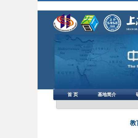
首 页
基地简介
教