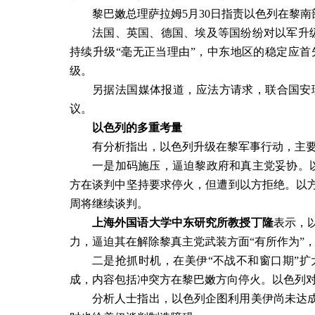
黎巴嫩总理萨拉姆
5
月
30
日指责以色列在黎南
法国、英国、德国、埃及等国纷纷对以军升
持续升级
“
毫无正当理由
”
，中东地区的稳定应首
级。
另据法国媒体报道，应法方请求，联合国安
议。
以色列的多重考量
有分析指出，以色列升级在黎军事行动，主
一是加码施压，逼迫黎政府和真主党妥协。
方在谈判中坚持要求停火，但遭到以方拒绝。以
周将继续谈判。
上海外国语大学中东研究所教授丁隆
表示，
力，逼迫其在解除黎真主党武装方面“有所作为”
二是抢抓时机，在美伊“不战不和窗口期”
成，内容包括冲突方在黎巴嫩方向停火。以色列
分析人士指出，以色列企图利用美伊尚未达