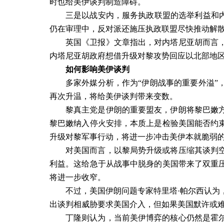
时也给美伊谈判制造障碍。
三是以战安内，服务执政联盟的选举利益和内
仍在审理中，反对派还施压执政联盟尽快推动解
英国《卫报》文章指出，对内塔尼亚胡而言
内塔尼亚胡政府想借升级对黎攻势回应以北部地
如何影响美伊谈判
多家外媒分析，作为“伊朗战事的重要外溢”
再次升温，将给美伊谈判带来变数。
黎真主党是伊朗的重要盟友，伊朗将黎巴嫩
黎巴嫩纳入停火安排，本质上是检验美国能否约
升级对黎军事行动，将进一步冲击美伊本就脆弱
对美国而言，以黎局势升级或将压缩其谈判
利益。这给急于从战事中脱身的美国带来了双重
将进一步收窄。
不过，美国伊朗问题专家特里塔·帕尔西认为
出谈判相威胁要求美国介入，但如果美国默许或
丁隆则认为，当前美伊博弈的核心仍然是霍