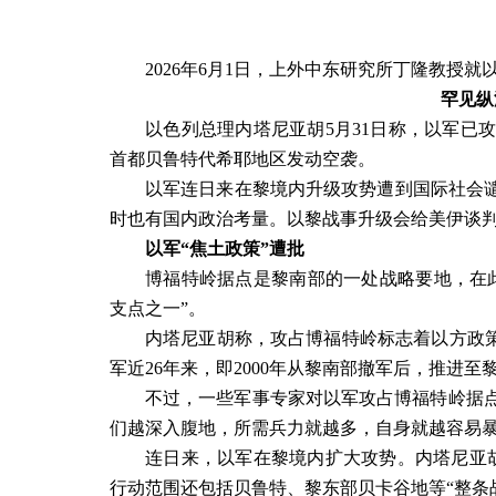
2026
年
6
月
1
日，上外中东研究所丁隆教授就
罕见纵
以色列总理内塔尼亚胡
5
月
31
日称，以军已
首都贝鲁特代希耶地区发动空袭。
以军连日来在黎境内升级攻势遭到国际社会
时也有国内政治考量。以黎战事升级会给美伊谈
以军
“
焦土政策
”
遭批
博福特岭据点是黎南部的一处战略要地，在
支点之一”。
内塔尼亚胡称，攻占博福特岭标志着以方政策
军近
26
年来，即
2000
年从黎南部撤军后，推进至
不过，一些军事专家对以军攻占博福特岭据
们越深入腹地，所需兵力就越多，自身就越容易
连日来，以军在黎境内扩大攻势。内塔尼亚
行动范围还包括贝鲁特、黎东部贝卡谷地等
“
整条