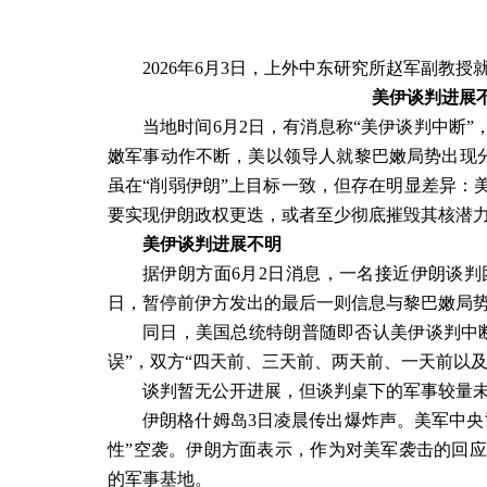
2026
年
6
月
3
日，上外中东研究所赵军副教授就
美伊谈判进展
当地时间
6
月
2
日，有消息称
“
美伊谈判中断
”
嫩军事动作不断，美以领导人就黎巴嫩局势出现
虽在
“
削弱伊朗
”
上目标一致，但存在明显差异：
要实现伊朗政权更迭，或者至少彻底摧毁其核潜
美伊谈判进展不明
据伊朗方面
6
月
2
日消息，一名接近伊朗谈判
日，暂停前伊方发出的最后一则信息与黎巴嫩局
同日，美国总统特朗普随即否认美伊谈判中
误”，双方“四天前、三天前、两天前、一天前以
谈判暂无公开进展，但谈判桌下的军事较量
伊朗格什姆岛
3
日凌晨传出爆炸声。美军中央
性
”
空袭。伊朗方面表示，作为对美军袭击的回应
的军事基地。