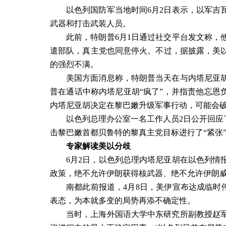
以色列国防军当地时间
6
月
2
日表示，以军吉
武器和打击武装人员。
此前，特朗普
6
月
1
日通过社交平台发文称，
遣部队，真主党也同意停火。不过，据披露，美
的强烈不满。
美国方面消息称，特朗普当天在与内塔尼亚
普在通话中称内塔尼亚胡“疯了”，并指责他忘恩
内塔尼亚胡决定在黎巴嫩升级军事行动，可能会
以色列总理办公室一名工作人员
2
日公开回应
击黎巴嫩首都贝鲁特的黎真主党目标进行了
“
紧张
专家解读美以分歧
6
月
2
日，以色列总理内塔尼亚胡在以色列情
政策，绝不允许伊朗获得核武器、绝不允许伊朗
南都此前报道，
4
月
8
日，美伊宣布达成临时
表态，为本就多变的局势再添不确定性。
当时，上海外国语大学中东研究所副教授赵