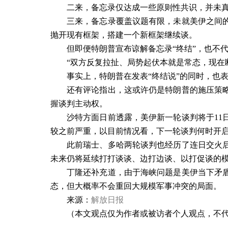
二来，备忘录仅达成一些原则性共识，并未
三来，备忘录覆盖议题有限，未就美伊之间
抛开现有框架，搭建一个新框架继续谈。
但即便特朗普宣布谅解备忘录“终结”，也不
“双方反复拉扯、局势起伏本就是常态，现在
事实上，特朗普在发表“终结说”的同时，也
还有评论指出，这或许仍是特朗普的施压策
握谈判主动权。
沙特方面日前透露，美伊新一轮谈判将于
11
较之前严重，以目前情况看，下一轮谈判何时开
此前瑞士、多哈两轮谈判也经历了连日交火
未来仍将延续打打谈谈、边打边谈、以打促谈的
丁隆还补充道，由于海峡问题是美伊当下矛
态，但大概率不会重回大规模军事冲突的局面。
来源：
解放日报
（本文观点仅为作者或被访者个人观点，不