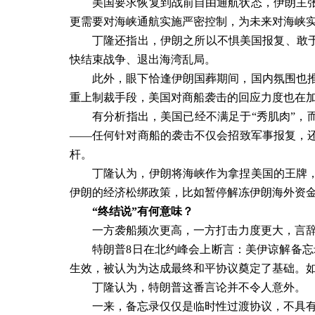
美国要求恢复到战前自由通航状态，伊朗主
更需要对海峡通航实施严密控制，为未来对海峡
丁隆还指出，伊朗之所以不惧美国报复、敢于
快结束战争、退出海湾乱局。
此外，眼下恰逢伊朗国葬期间，国内氛围也
重上制裁手段，美国对商船袭击的回应力度也在
有分析指出，美国已经不满足于“秀肌肉”，
——任何针对商船的袭击不仅会招致军事报复，
杆。
丁隆认为，伊朗将海峡作为拿捏美国的王牌
伊朗的经济松绑政策，比如暂停解冻伊朗海外资
“终结说”有何意味？
一方袭船频次更高，一方打击力度更大，言
特朗普
8
日在北约峰会上断言：美伊谅解备忘
生效，被认为为达成最终和平协议奠定了基础。
丁隆认为，特朗普这番言论并不令人意外。
一来，备忘录仅仅是临时性过渡协议，不具