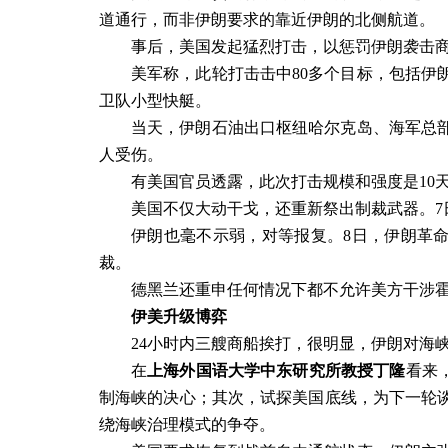
道通行，而非伊朗要求的靠近伊朗的北侧航道。
事后，美国发起猛烈打击，以惩罚伊朗袭击
美军称，此轮打击击中
80
多个目标，包括伊
卫队小型快艇。
当天，伊朗石油出口枢纽哈尔克岛、海军总
人受伤。
有美国官员透露，此次打击规模和强度是
10
美国不仅大动干戈，还重新祭出制裁武器。
7
伊朗也毫不示弱，对等报复。
8
日，伊朗革
裁。
德黑兰还重申任何情况下都不允许美方干涉
伊美升级博弈
24
小时内三艘商船挨打，很明显，伊朗对海
在
上海外国语大学中东研究所教授丁隆
看来
制海峡的决心；其次，试探美国底线，为下一轮
绕海峡治理模式的争夺。