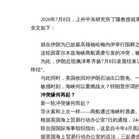
2026
年
7
月
8
日，上外中东研究所丁隆教授就
全文如下：
就在伊朗为已故最高领袖哈梅内伊举行国葬
这轮因霍尔木兹海峡商船遇袭引发的冲突，被
为此，伊朗总统佩泽希齐扬
7
月
8
日凌晨结束
终结
”
。
与此同时，美国收回对伊朗石油出口豁免。
敏感时刻，海峡何以重燃战火？特朗普所谓的
冲突缘何再起？
新一轮冲突缘何而起？
导火索和上次一样——商船通过海峡时遇袭
根据英国海上贸易行动办公室
7
日的通报，
24
联合国国际海事组织指出，这是自今年
4
月底
据英国海上贸易行动办公室的说法，三起袭