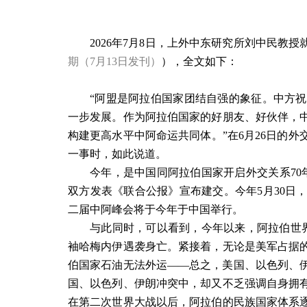
2026
年
7
月
8
日，上外中东研究所刘中民教授
期（
7
月
13
日发刊）
），全文如下：
“阿盟是阿拉伯国家团结自强的象征。中方
一步发展。作为阿拉伯国家的好朋友、好伙伴，
构建更高水平中阿命运共同体。”在
6
月
26
日的外
一事时，如此说道。
今年，是中国同阿拉伯国家开启外交关系
70
双方发表《联合公报》宣布建交。今年
5
月
30
日
二届中阿峰会将于今年于中国举行。
与此同时，可以看到，今年以来，阿拉伯世
袖哈梅内伊遇袭身亡。紧接着，无论是美军占据
伯国家石油无法外运
——
总之，美国、以色列、
国、以色列、伊朗冲突中，却又不乏强调自身拥
在第二次世界大战以后，阿拉伯的民族国家体系