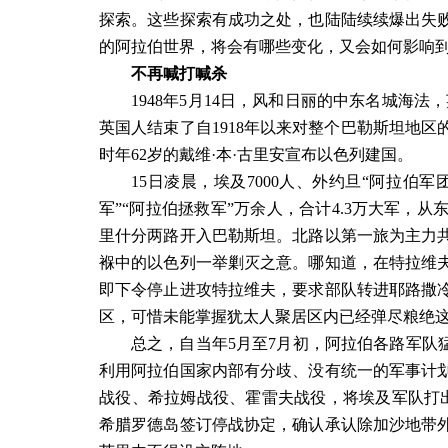
探索。这些探索有成功之处，也陆陆续续爆出失
的阿拉伯世界，将会有哪些变化，又会如何影响
不再喊打喊杀
1948
年
5
月
14
日，风和日丽的中东名城海法，
英国人结束了自
1918
年以来对整个巴勒斯坦地区
时年
62
岁的戴维
·
本
·
古里安宣布以色列建国。
15
日凌晨，埃及
7000
人、外约旦“阿拉伯军团
军”“阿拉伯拯救军”万余人，合计
4.3
万大军，从
里什分两路开入巴勒斯坦。北路以第一旅为主力
褓中的以色列一举剿灭之意。哪知道，在特拉维
即下令停止进攻特拉维夫，要求部队转进耶路撒
区，可惜未能掌握犹太人聚居区内已经弹尽粮绝
总之，自当年
5
月至
7
月初，阿拉伯各路军队
利用阿拉伯国家内部有分歧、没有统一的军事计
战役、希拉姆战役、霍雷夫战役，将埃及军队打
希腊罗德岛签订停战协定，确认承认除加沙地带