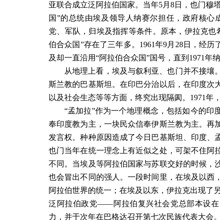
亚联合成立泛阿拉伯国家。当年
5
月
8
日，也门穆塔
国”的总统由埃及领导人纳赛尔担任，政府核心
党、军队，归埃及指挥等条件。原本，伊拉克也
伯合众国”存在了三年多。
1961
年
9
月
28
日，经历
及却一直沿用“阿拉伯合众国”国号，直到
1971
年
从地理上看，埃及与叙利亚、也门并不接壤
斯兰教的巴基斯坦。在印巴分治以后，在印度次
以及社会生态等等方面，终究出现隔阂。
1971
年
“孟加拉”作为一个地理概念，包括如今的印
奉印度教为主，一块民众信奉伊斯兰教为主。再
发言权。种种原因造成了今日巴基斯坦、印度、
也门当年在统一理念上有近似之处，可架不住阿
不同。当埃及等阿拉伯国家与苏联交好的时候，
也会冒出不同的强人。一段时间里，在埃及以西
阿拉伯世界的统一；在埃及以东，伊拉克出现了另
泛阿拉伯政党——阿拉伯复兴社会党总部本设在
力，并于次年在巴格达召开第七次民族代表大会