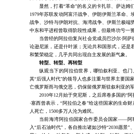
显然，打着“革命”的名义的卡扎菲、萨达姆
1979
年苏联发动阿富汗战争、伊朗伊斯兰革命、
战争、沙特与伊朗对抗、海湾战争、伊斯兰极端
中东和平进程曾取得阶段性成果，但最终功亏一
当曾经的阿拉伯复兴社会党成员巴沙尔·阿萨
论逊尼派，还是什叶派；无论共和国形式，还是
和繁荣稳定，几乎共同出现自主发展的新气象。
转型、转型、再转型
纵观当下的阿拉伯世界，哪怕叙利亚、也门
其“后强人时代”的领导人也多注重与世界主要国
亡俄罗斯而与俄交恶，仍保留俄罗斯驻叙利亚的
2010
年
12
月始于突尼斯，之后席卷多国的
“
阿
·
塞西曾表示，“阿拉伯之春”给这些国家的生命
人死亡，
1500
多万人沦为难民。
当前海湾阿拉伯国家合作委员会国家——阿
入“后石油时代”，各自推出诸如沙特“
2030
愿景”