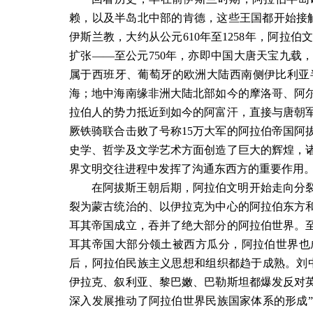
赖，以及半岛北中部的肯德，这些王国都开始接
伊斯兰教，大约从公元
610
年至
1258
年，阿拉伯
扩张
——
至公元
750
年，亦即中国大唐天宝九载
属于西班牙、葡萄牙的欧洲大陆西南侧伊比利亚
海；地中海南缘非洲大陆北部如今的摩洛哥、阿
拉伯人的势力抵近到如今的阿富汗，直接与唐朝
厥铁骑联合击败了号称
15
万大军的阿拉伯帝国阿
史学、哲学及文学艺术方面创造了巨大的辉煌，
界文明交往进程中发挥了沟通东西方的重要作用
在阿拔斯王朝后期，阿拉伯文明开始走向分
裂为蒙古统治的、以伊拉克为中心的阿拉伯东方
耳其帝国成立，吞并了绝大部分的阿拉伯世界。
耳其帝国大部分领土被西方瓜分，阿拉伯世界也
后，阿拉伯民族主义思想和组织都趋于成熟。刘
伊拉克、叙利亚、黎巴嫩、巴勒斯坦都爆发反对
深入发展推动了阿拉伯世界民族国家体系的形成