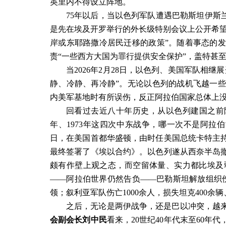
英里内不得设立阵地。
75
年以后，当以色列军队遭遇巴勒斯坦伊斯
是先在埃及开罗举行的外长级特别会议上公开希
岸或东耶路撒冷居民迁移的政策
”
。随着事态的发
责“一些西方大国为罪行提供安全保护”，盖特甚
当
2026
年
2
月
28
日，以色列、美国军队相继展
静、冷静、再冷静”。无论以色列的战机飞越一
内美军基地时有所误伤，反正阿拉伯国家总体上
回看过去近八十年历史，从以色列建国之前
年、
1973
年这四次中东战争，哪一次不是阿拉伯
日，在美国首都华盛顿，由时任美国总统卡特主
最终签署了《埃以合约》。以色列遂从西奈半岛
颇有作壁上观之态，而空留体量、实力都比埃及
——
阿拉伯世界仍然告负
——
巴勒斯坦解放组织
领；叙利亚军队伤亡
1000
余人，损失坦克
400
余辆
之后，无论是两伊战争，还是巴以冲突，越
会副会长刘中民
看来，
20
世纪
40
年代末至
60
年代