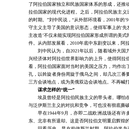
了阿拉伯国家独立和民族国家体系的形成，还推
拉伯国家的现代化进程。之后，阿拉伯民族主义
的时期。”刘中民说，“从外部环境看，
2001
年的‘
9
守主义主导了美国的意识形态，使得军事上的‘先发
主改造’不仅未能实现阿拉伯国家形成所谓的美式
件。从内部发展看，
2010
年底中东剧变以来，阿拉
刘中民认为，自
2021
年以后，随着域外大国
兴经济体对阿拉伯世界影响力的上升，使得阿拉
看，阿拉伯国家面对当时的美国之压力，均作出
孔，以斡旋者身份周旋于俄乌之间，却几次三番
三方会谈地点，或为美俄双边会谈地点。不再喊
谋求怎样的“统一”
埃及曾经是阿拉伯民族主义的带头者。哪怕
与泛伊斯兰主义的对抗和竞争，可也没有彻底撕
早在
1944
年
9
月，亦即二战欧洲战场还有许
东、北非有所退却。这是否阿拉伯文明重启辉煌
回看历史，早在前伊斯兰时期，阿拉伯半岛