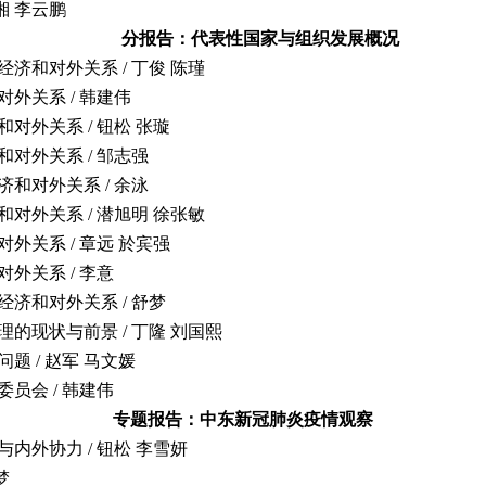
湘 李云鹏
分报告：代表性国家与组织发展概况
、经济和对外关系
/ 丁俊 陈瑾
和对外关系
/ 韩建伟
济和对外关系
/ 钮松 张璇
济和对外关系
/ 邹志强
经济和对外关系
/ 余泳
济和对外关系
/ 潜旭明 徐张敏
和对外关系
/ 章远 於宾强
和对外关系
/ 李意
、经济和对外关系
/ 舒梦
的现状与前景 / 丁隆 刘国熙
问题
/ 赵军 马文媛
委员会
/ 韩建伟
专题报告：
中东新冠肺炎疫情观察
与内外协力
/ 钮松 李雪妍
梦