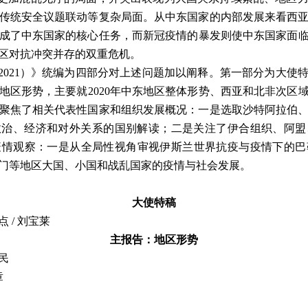
传统安全议题联动等复杂局面。从中东国家的内部发展来看西
成了中东国家的核心任务，而新冠疫情的暴发则使中东国家面临着
区对抗冲突并存的双重危机。
2021
）》统编为四部分对上述问题加以阐释。第一部分为大使
地区形势，主要就
2020
年中东地区整体形势、西亚和北非次区
聚焦了相关代表性国家和组织发展概况：一是选取沙特阿拉伯
政治、经济和对外关系的国别解读；二是关注了伊合组织、阿盟
疫情观察：一是从全局性视角审视伊斯兰世界抗疫与疫情下的巴
门等地区大国、小国和战乱国家的疫情与社会发展。
大使特稿
盘点
/ 刘宝莱
主报告：地区形势
民
章