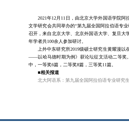
2021
年
12
月
11
日，由北京大学外国语学院阿
文学研究会共同举办的
“
第九届全国阿拉伯语专业
召开，来自北京大学、北京外国语大学、复旦大
年学者共
100
余人参加研讨。
上外中东研究所
2019
级硕士研究生黄耀漫以
——以哈马德时期为例》获论坛征文活动二等奖
中，一等奖
6
篇，二等奖
8
篇，三等奖
11
篇。
■相关报道
北大阿语系：第九届全国阿拉伯语专业研究