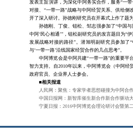
发表主旨演讲，为深化中阿务实合作，服务“一带
对接、“一带一路”战略与中阿经贸关系、供给侧
开了深入研讨。
孙德刚研究员在开幕式上作了题为
孙德刚、丁俊、钮松、邹志强参加了“
中国与
中阿‘民心相通’”，钮松副研究员的发言题目为“
发展战略对接的路径
”。潜旭明副研究员参加了“
与‘一带一路’沿线国家经贸合作的几点思考”。
中阿博览会是中阿共建“一带一路”的重要平
智力支持。自
2010
年以来，中阿博览会（中阿经
政府官员、企业界人士参会。
■
相关报道
人民网：聚焦：专家学者思想碰撞
为中阿合
中国日报网：新智库催生新合作
新合作驱动
宁夏日报：
2016
中阿博览会理论研讨会暨第