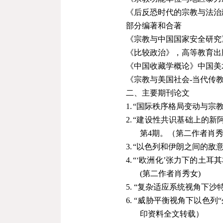
《后反恐时代的宗教与法治
部分编著和合著
《宗教与中国国家安全研究
《比较政治》，高等教育出
《中国收藏学概论》中国美
《宗教与美国社会
-
当代传
二、主要期刊论文
1
.
“国际秩序格局变动与宗
2
.
“建设性共识基础上的新
第
4
期。（第二作者肖
3
.
“以色列和伊朗之间的敌意
4
.
“‘
欧洲化
’
张力下的土耳其
(
第二作者肖秀女
)
5
.
“复杂适应系统视角下沙
6
.
“威胁平衡视角下以色列
“
印资料全文转载）