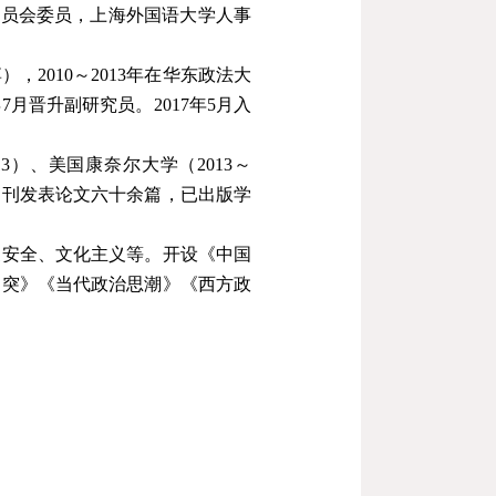
委员会委员，上海外国语大学人事
博），
2010
～
2013
年在华东政法大
年
7
月晋升副研究员。
2017
年
5
月入
13
）、美国康奈尔大学（
2013
～
期刊发表论文六十余篇，已出版学
家安全、文化主义等。开设《中国
冲突》《当代政治思潮》《西方政