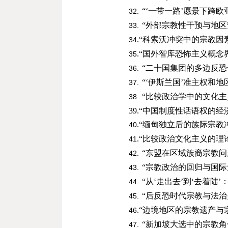
“‘一带一路’愿景下跨
32.
“外部宗教性干预与地区
33.
.
“科索沃冲突中的宗教因
34
.
“国外智库恐怖主义概念
35
“二十国集团的多边反
36.
“‘伊斯兰国’准主权和
37.
“比较政治学中的文化主
38.
39
.
“中国制度性话语权的经
.
“缅甸独立后的族际宗教
40
.
“比较政治文化主义的理
41
“东盟在区域族裔宗教
42.
“宗教政治的回归与国际
43.
“从‘走出去’到‘去着
44.
“后反恐时代宗教与法
45.
.
“边境地区的宗教遗产与
4
6
“新加坡大选中的宗教角
47.