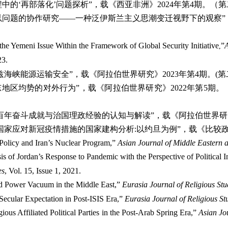
中的‘再部落化’问题探析”，载《西亚非洲》
2024
年第
4
期。（第
以问题的协作研究——一种泛伊斯兰主义思潮变迁视野下的观察”
he Yemeni Issue Within the Framework of Global Security Initiative
”
A
,
23.
兹海峡能源运输安全”，载《阿拉伯世界研究》
2023
年第
4
期。
(
第
东地区均势的对外行为”，载《阿拉伯世界研究》
2022
年第
5
期。
百年奋斗成就与治国理政经验的认知与解读
”
，载《阿拉伯世界研
国家应对新冠疫情措施的国家建构分析
:
以约旦为例”，载《比较
 Policy and Iran’s Nuclear Program,”
Asian Journal of Middle Eastern a
s of Jordan’s Response to Pandemic with the Perspective of Political I
es
, Vol. 15, Issue 1, 2021.
nd Power Vacuum in the Middle East,”
Eurasia Journal of Religious Stu
Secular Expectation in Post-ISIS Era,”
Eurasia Journal of Religious St
ious Affiliated Political Parties in the Post-Arab Spring Era,”
Asian Jo