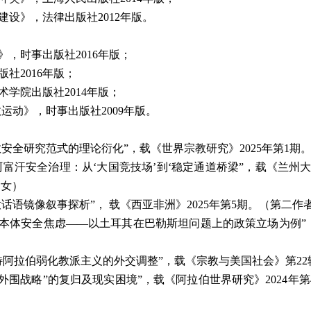
建设》，法律出版社
2012
年版。
》，时事出版社
2016
年版；
版社
2016
年版；
术学院出版社
2014
年版；
教运动》，时事出版社
2009
年版。
教安全研究范式的理论衍化”，载《世界宗教研究》
2025
年第
1
期
阿富汗安全治理：从‘大国竞技场’到‘稳定通道桥梁”，载《兰州
秀女）
话语镜像叙事探析”， 载《西亚非洲》
2025
年第
5
期。（第二作
本体安全焦虑
——
以土耳其在巴勒斯坦问题上的政策立场为例
”
特阿拉伯弱化教派主义的外交调整”，载《宗教与美国社会》第
22
外围战略
”
的复归及现实困境”，载《阿拉伯世界研究》
2024
年第