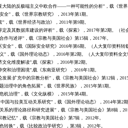
欧亚大陆的反极端主义中欧合作——一种可能性的分析”，载《世
安全”，载《世界宗教研究》，
2013
年第
1
期。
素”，载《世界经济与政治》，
2011
年第
9
期。
界定及其数据库建设的评析”，载《探索》，
2017
年第
2
期。（社
恐合作与述评”，载《宗教与美国社会》第
15
辑，
2017
年。
地区安全”，载《国际安全研究》
2016
年第
6
期。（人大复印资料转
义”，载《国外理论动态》，
2016
年第
2
期。（人大复印资料全文
济文化维度解读”
,
载《探索》，
2016
年第
2
期。
冲突和治理困境”
,
载《东南亚研究》，
2016
年
1
期。
论发展
:
扩充中的宗教分析”，载《宗教与美国社会》第
12
辑，
201
问题治理中的角色拓展”，载《世界民族》，
2015
年第
1
期。
危机治理”，载《文化纵横》，
2015
年第
4
期。
陆’：中国与拉美互动关系研究”，载《国外理论动态》，
2014
年第
2
治关系的理论路径和研究进展”，载《宗教与美国社会》第
8
辑，
20
宗教记忆”，载《宗教与美国社会》第
7
辑，
2012
年。
色转换”，载《比较政治学研究》，第
3
辑，
2012
年。