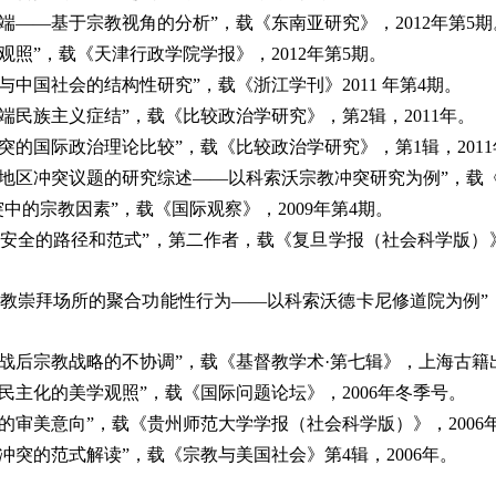
争端——基于宗教视角的分析”，载《东南亚研究》，
2012
年第
5
期
观照”，载《天津行政学院学报》，
2012
年第
5
期。
藏与中国社会的结构性研究”，载《浙江学刊》
2011
年第
4
期。
极端民族主义症结”，载《比较政治学研究》，第
2
辑，
2011
年。
冲突的国际政治理论比较”，载《比较政治学研究》，第
1
辑，
2011
与地区冲突议题的研究综述——以科索沃宗教冲突研究为例”，载
突中的宗教因素”，载《国际观察》，
2009
年第
4
期。
家安全的路径和范式”，第二作者，载《复旦学报（社会科学版）
宗教崇拜场所的聚合功能性行为——以科索沃德卡尼修道院为例”
战后宗教战略的不协调”，载《基督教学术·第七辑》，上海古籍
系民主化的美学观照”，载《国际问题论坛》，
2006
年冬季号。
论的审美意向”，载《贵州师范大学学报（社会科学版）》，
2006
教冲突的范式解读”，载《宗教与美国社会》第
4
辑，
2006
年。