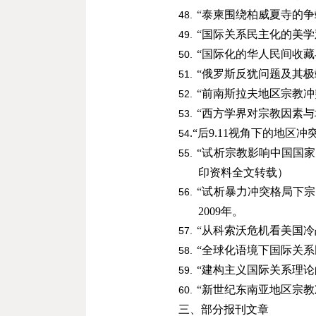
“泰柬围绕柏威夏寺的
48.
“国际关系民主化的美学
49.
“国际化的华人民间收
50.
“俄罗斯反犹问题及其
51.
“前南斯拉夫地区宗教
52.
“西方学界对宗教因素
53.
.
“后
9.11
视角下的地区冲
54
“试析宗教影响中国国
55.
印资料全文转载）
“试析暴力冲突格局下
56.
2009
年。
“从科索沃危机看美国冷
57.
“全球化语境下国际关
58.
“建构主义国际关系理
59.
“新世纪东南亚地区宗
60.
三、部分报刊文章