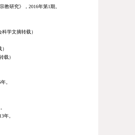
界宗教研究》，
2016
年第
1
期。
会科学文摘转载）
载）
转载）
5
年。
期。
13
年。