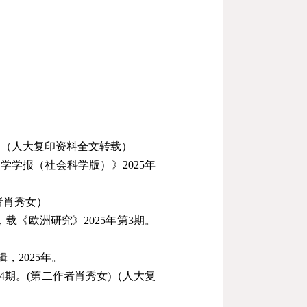
。（人大复印资料全文转载）
大学学报（社会科学版）》
2025
年
者肖秀女）
，载《欧洲研究》
2025
年第
3
期。
辑，
2025
年。
4
期。
(
第二作者肖秀女
)
（人大复