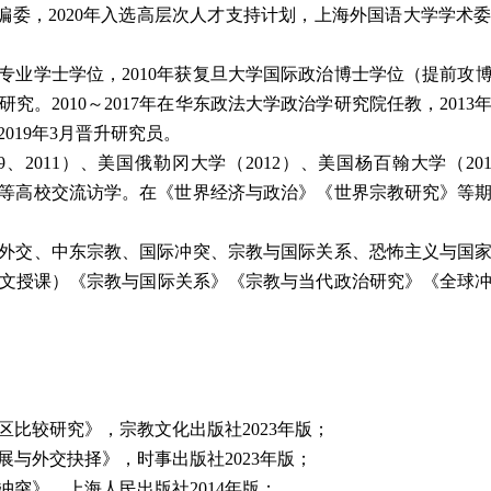
编委，
2020
年入选高层次人才支持计划，上海外国语大学学术
专业学士学位，
2010
年获复旦大学国际政治博士学位（提前攻
研究。
2010
～
2017
年在华东政法大学政治学研究院任教，
2013
2019
年
3
月晋升研究员。
9
、
2011
）、美国俄勒冈大学（
2012
）、美国杨百翰大学（
20
等高校交流访学。在《世界经济与政治》《世界宗教研究》等
外交、中东宗教、国际冲突、宗教与国际关系、恐怖主义与国
文授课）《宗教与国际关系》《宗教与当代政治研究》《全球
区比较研究》，宗教文化出版社
2023
年版；
展与外交抉择》，时事出版社
2023
年版；
冲突》，上海人民出版社
2014
年版；