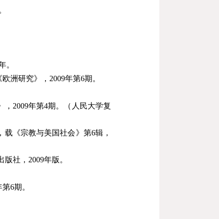
。
年。
《欧洲研究》，
2009
年第
6
期。
》，
2009
年第
4
期。（人民大学复
，载《宗教与美国社会》第
6
辑，
出版社，
2009
年版。
年第
6
期。