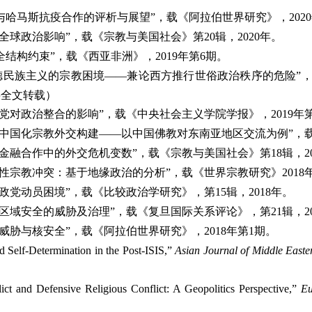
与哈马斯抗疫合作的评析与展望”，载《阿拉伯世界研究》，
2020
的全球政治影响”，载《宗教与美国社会》第
20
辑，
2020
年。
全结构约束”，载《西亚非洲》，
2019
年第
6
期。
德民族主义的宗教困境——兼论西方推行世俗政治秩序的危险”
料全文转载）
政党对政治整合的影响”，载《中央社会主义学院学报》，
2019
年
中国化宗教外交构建——以中国佛教对东南亚地区交流为例”，
兰金融合作中的外交危机变数”，载《宗教与美国社会》第
18
辑，
2
御性宗教冲突：基于地缘政治的分析”，载《世界宗教研究》
2018
的政党动员困境”，载《比较政治学研究》，第
15
辑，
2018
年。
对区域安全的威胁及治理”，载《复旦国际关系评论》，第
21
辑，
2
义威胁与核安全”，载《阿拉伯世界研究》，
2018
年第
1
期。
d Self-Determination in the Post-ISIS,”
Asian Journal of Middle Easte
ict and Defensive Religious Conflict: A Geopolitics Perspective,”
Eu