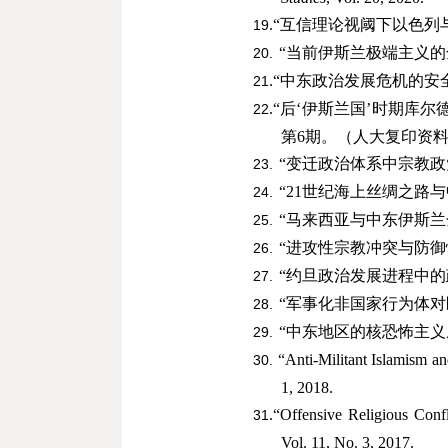
.
“互信理论视阈下以色列
19
“当前伊斯兰极端主义
20.
.
“中东政治发展危机的安
21
.
“后‘
伊斯兰国
’时期库尔
22
第
6
期。（人大复印资
“变迁政治体系中宗教
23.
“
21
世纪海上丝绸之路与
24.
“马来西亚与中东伊斯
25.
“进攻性宗教冲突与防
26.
“约旦政治发展进程中
27.
“军事化非国家行为体
28.
“中东地区的核恐怖主
29.
“Anti-Militant Islamism an
30.
1, 2018.
.
“Offensive Religious Confl
31
Vol. 11, No. 3, 2017.