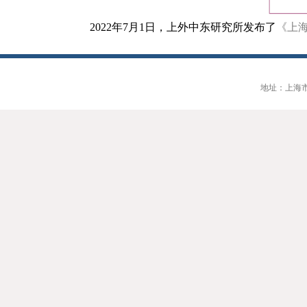
2022
年
7
月
1
日，上外中东研究所发布了
《上
地址：上海市大连