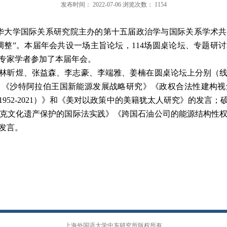
发布时间：
2022-07-06
浏览次数：
1154
清华大学国际关系研究院主办的第十
五
届政治学与国际关系学术共
调整
”。本届年会共设一场主旨论坛，11
4
场圆桌论坛、专题研讨
专家学者参加了本届年会。
林昕煜
、
张益森
、
李志豪
、
李端雅
、
姜楠在圆桌论坛上分别（
》《
沙特阿拉伯王国新能源发展战略研究
》《
政权合法性建构视
1952-2021）》
和
《
美对以政策中的美籍犹太人研究
》
的发言
；
克文化遗产保护的国际法实践
》《
跨国石油公司的能源结构性
发言
。
上海外国语大学中东研究所版权所有