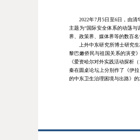
202
2
年
7月5日至6日，由
主题为
“
国际安全体系的动荡与
界、政策界、媒体界等的数百名
上外中东研究所
博士研究生
黎巴嫩侨民与祖国关系的演变
《
爱资哈尔对外实践活动探析
（
秦在圆桌论坛上分别作了
《
伊拉
的中东卫生治理困境与出路
》
的