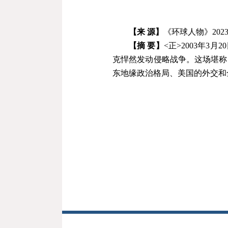
【来 源】
《
环球人物
》
202
【摘 要】
<正>
2003
年
3
月
20
克悍然发动侵略战争。这场堪称
东地缘政治格局、美国的外交和