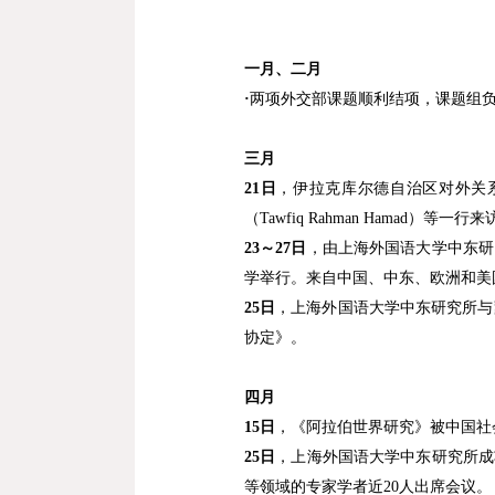
一月、二月
·
两项外交部课题顺利结项，课题组
三月
21
日
，伊拉克库尔德自治区对外关
（
Tawfiq Rahman Hamad
）等一行来
23
～
27
日
，由上海外国语大学中东研
学举行。来自中国、中东、欧洲和美
25
日
，上海外国语大学中东研究所与
协定》。
四月
15
日
，《阿拉伯世界研究》被中国社
25
日
，
上海外国语大学中东研究所成
等领域的专家学者近
20
人出席会议。