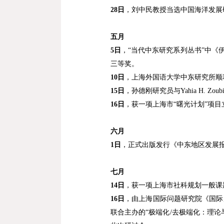
28
日
，刘中民教授当选中国海洋发展
五月
5
日
，“当代中东研究系列丛书”中《
三等奖。
10
日
，
上海外国语大学中东研究所
顺
15
日
，孙德刚研究员与
Yahia H. Zoubi
16
日
，获一项上海市
“
曙光计划
”
项目
六月
1
日
，正式出版发行《中东地区发展
七月
14
日
，获一项上海市社科规划一般课
16
日
，由上海国际问题研究院《国际
联合主办的
“
极端化
/
去极端化：理论