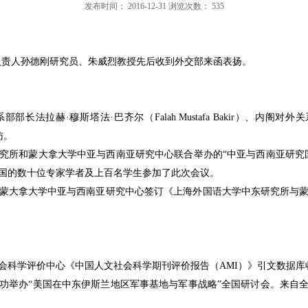
发布时间：
2016-12-31
浏览次数：
535
负责人孙德刚研究员、朱威烈教授先后收到外交部来函表扬。
系部部长法拉赫
·
穆斯塔法
·
巴齐尔（
Falah Mustafa Bakir
）、内阁对外关
访。
究所和蒙大拿大学中亚与西南亚研究中心联合举办的“中亚与西南亚研究
国的数十位专家学者及上百名学生参加了此次会议。
蒙大拿大学中亚与西南亚研究中心签订《上海外国语大学中东研究所与
会科学评价中心《中国人文社会科学期刊评价报告（
AMI
）》引文数据库
功举办
“
美国在中东伊斯兰地区军事基地与军事战略
”
全国研讨会。来自