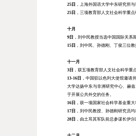
25
日
，
上海外国语大学中东研究所
与
25
日
，三项教育部人文社会科学重点
十月
9
日
，刘中民教授当选中国国际关系
15
日
，刘中民、孙德刚、丁俊三位教
十一月
3
日
，获五项教育部人文社会科学重
13-16
日
，中国驻以色列大使馆邀请
大学达扬中东与非洲研究中心、赫兹
于开展公共外交的任务。
16
日
，获一项国家社会科学基金重大
17
日
，刘中民教授、孙德刚研究员均
28
日
，由土耳其军队前总参谋长伊尔
十二月