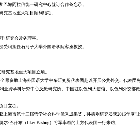
黎巴嫩阿拉伯统一研究中心签订合作备忘录。
研究基地重大项目顺利结项。
期刊研究会常务理事。
授受聘担任石河子大学外国语学院客座教授。
点研究基地重大项目立项。
并全额资助上海外国语大学中东研究所代表团赴以开展公共外交。代表团
利亚跨学科研究中心反恐研究所、中国驻以色列大使馆、以色列外交部
项目立项。
获上海市第十三届哲学社会科学优秀成果奖，孙德刚研究员获
2016
年度
“
凯尔
·
巴什布（
Ilker Basbug
）将军率领的土方代表团一行来访。