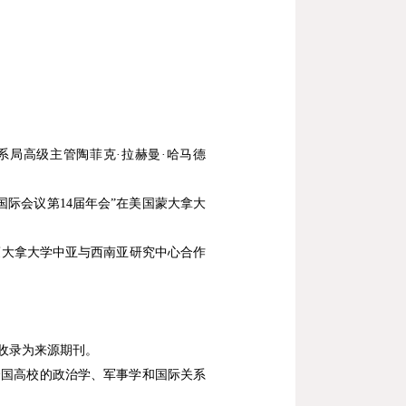
系局高级主管陶菲克
·
拉赫曼
·
哈马德
国际会议第
14
届年会
”
在美国蒙大拿大
蒙大拿大学中亚与西南亚研究中心合作
收录为来源期刊。
全国高校的政治学、军事学和国际关系