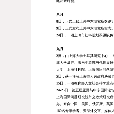
此次研讨会。
八月
8
日
，正式上线上外中东研究所微信
9
日
，正式发布上外中东研究所标志
24
日
，一项上海市社科规划课题以免
九月
2
日
，由上海大学土耳其研究中心、
海大学举行。来自中联部当代世界研
大学、上海社科院、上海国际问题研
5
日
，获一项获上海市人民政府决策
15
日
，一项教育部人文社会科学重点
24-25
日，第五届亚洲与中东国际论
上海国际问题研究院外交政策研究所
办。来自中国、美国、俄罗斯、英国
180
名专家学者、资深外交官、媒体