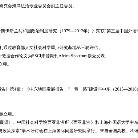
研究会海洋法治专业委员会副主任委员。
伊朗伊斯兰共和国政治制度研究（
1979—2012
年）》荣获
“
第三届中国外语
利通过教育部人文社会科学重点研究基地第三轮评估。
r
教授合作论文为
SSCI
来源期刊
Africa Spectrum
接受发表。
立项。
报告》第
4
辑：《中东地区发展报告：“一带一路”建设与中东（
2015—2016
题立项。
展望》、中国社会科学院西亚非洲所《西亚非洲》和上海外国语大学中
与政策探索
”
学术研讨会在上海国际问题研究院举行。来自全国高校、科