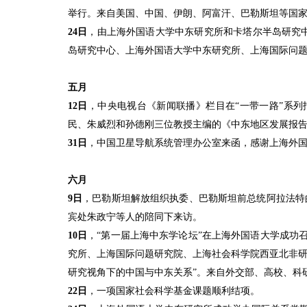
举行。
来自美国、
中国、伊朗、阿富汗、巴勒斯坦等国家
24
日
，由上海外国语大学中东研究所和卡塔尔半岛研究
岛研究中心、上海外国语大学中东研究所、上海国际问
五月
12
日
，中央电视台《新闻联播》栏目在
“
一带一路
”
系列
民、朱威烈和孙德刚三位教授主编的《中东地区发展报
31
日
，中国卫星导航系统管理办公室来函，感谢上海外
六月
9
日
，巴勒斯坦解放组织执委、巴勒斯坦前总统阿拉法特
宾处朱政宁等人的陪同下来访。
10
日
，
“
第一届上海中东学论坛
”
在上海外国语大学成功
究所、上海国际问题研究院、上海社会科学院西亚北非
研究视角下的中国与中东关系
”
。来自外交部、高校、科
22
日
，一项国家社会科学基金课题顺利结项。