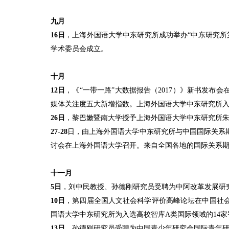
九月
16
日
，上海外国语大学中东研究所成功举办“中东研究所
学术委员会成立。
十月
12
日
，《
“
一带一路
”
大数据报告（
2017
）》新书发布会
媒体关注度五大新增指数。上海外国语大学中东研究所
26
日
，黎巴嫩暨南大学授予上海外国语大学中东研究所
27-28
日，由上海外国语大学中东研究所与中国国际关系
讨会在上海外国语大学召开。来自全国各地的国际关系
十一月
5
日
，刘中民教授、孙德刚研究员受聘为中阿改革发展研
10
日
，第四届全国人文社会科学评价高峰论坛在中国社
国语大学中东研究所为入选高校智库
A
类国际领域的
14
家
13
日
，孙德刚研究员受聘为中国青少年研究会国际青年