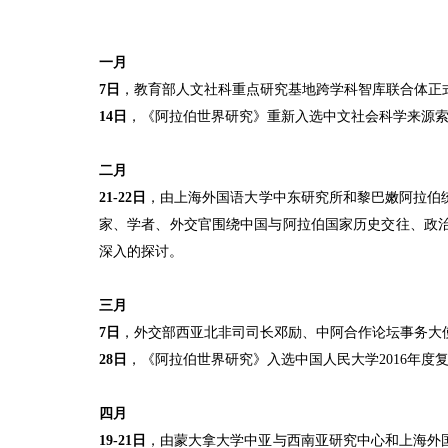
一月
7
日
，教育部人文社科重点研究基地跨学科智库联合体正
14
日
，《阿拉伯世界研究》重新入选中文社会科学来源
二月
21-22
日
，由
上海外国语大学中东研究所
和黎巴嫩阿拉伯
家、学者、外交官围绕中国与阿拉伯国家历史交往、政治
深入的探讨。
三月
7
日
，外交部西亚北非司司长邓励、中阿合作论坛事务大
28
日
，《阿拉伯世界研究》入选中国人民大学
2016
年度
四月
19-21
日
，由蒙大拿大学中亚与西南亚研究中心和上海外国