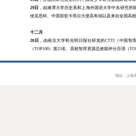
29
日
，由湘潭大学历史系和上海外国语大学中东研究所
使吴思科、中国前驻卡塔尔大使高有祯以及来自全国高
十二月
20
日
，由南京大学和光明日报社研发的
CTTI
（中国智
（
TOP100
）第
23
名、高校智库资源总效能评分百强（
TO
地址：上海市大连