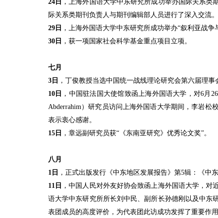
24
日
，上海外国语大学中东研究所成功举办国际关系类
际关系类期刊负责人与期刊编辑部人员进行了深入交流
29
日
，上海外国语大学中东研究所成功举办
“
叙利亚战争
30
日
，获一项国家社会科学基金重点项目立项。
七月
3
日
，丁俊教授当选中国统一战线理论研究会第六届理事
10
日
，中国驻法国大使馆致函上海外国语大学，对
6
月
26
Abderrahim
）研究员访问上海外国语大学期间，李岩松
表示衷心感谢。
15
日
，章远副研究员获“《东南亚研究》优秀论文奖”。
八月
1
日
，正式出版发行《中东地区发展报告》第
5
辑：《中
11
日
，中国人民对外友好协会致函上海外国语大学，对
语大学中东研究所所长刘中民、副所长孙德刚以及中东
表团成员的高度评价，为代表团此访成功发挥了重要作