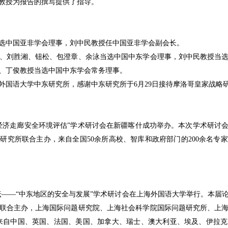
教授为报告的撰写提供了指导。
选中国亚非学会理事，刘中民教授任中国亚非学会副会长。
、刘胜湘、钮松、包澄章、余泳当选中国中东学会理事，刘中民教授当
、丁俊教授当选中国中东学会常务理事。
外国语大学中东研究所，感谢中东研究所于
6
月
29
日接待摩洛哥皇家战略
经济走廊安全环境评估
”
学术研讨会在新疆喀什成功举办。本次学术研讨
东研究所联合主办，来自全国
50
余所高校、智库和政府部门的
200
余名专家
坛
——“
中东地区的安全与发展
”
学术研讨会在上海外国语大学举行。本届
联合主办，上海国际问题研究院、上海社会科学院国际问题研究所、上
来自中国、英国、法国、美国、加拿大、瑞士、澳大利亚、埃及、伊拉克