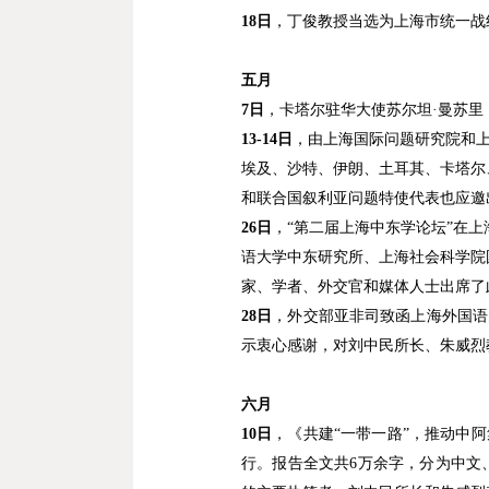
18
日
，丁俊教授当选为上海市统一战
五月
7
日
，卡塔尔驻华大使苏尔坦
·
曼苏里
13-14
日
，由上海国际问题研究院和
埃及、沙特、伊朗、土耳其、卡塔尔
和联合国叙利亚问题特使代表也应邀
26
日
，
“
第二届上海中东学论坛
”
在上
语大学中东研究所、上海社会科学院
家、学者、外交官和媒体人士出席了
28
日
，外交部亚非司致函上海外国语
示衷心感谢，对刘中民所长、朱威烈
六月
10
日
，《共建
“
一带一路
”
，推动中阿
行。报告全文共
6
万余字，分为中文