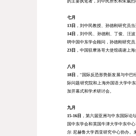
的主要执笔者，刘中民所长和朱威烈
七月
13
日
，刘中民教授、孙德刚研究员当
14
日
，刘中民、孙德刚、丁俊、汪波
聘中国中东学会顾问，孙德刚研究员
23
日
，中国驻摩洛哥大使馆函谢上海
八月
18
日
，
“
国际反恐形势新发展与中巴
际问题研究院和上海外国语大学中
加开幕式和学术研讨会。
九月
15-16
日
，第六届亚洲与中东国际论
国中东学会和英国牛津大学中东中心
尔
·
尼赫鲁大学西亚研究中心协办。