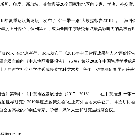
克斯坦、印度、新加坡、菲律宾等
20
个国家和地区的专家、学者、外交官
018
年夏季达沃斯论坛上发布了《
“
一带一路
”
大数据报告
2018
》。上海外
一年度上升两位，位列第五，成为全国中东研究领域最具影响力的高校智
高峰论坛
”
在北京举行。论坛发布了《
2018
年中国智库成果与人才评价报
研究员主编的《中东地区发展报告》（
5
卷）荣获
2018
年中国智库学术成
十四届哲学社会科学优秀成果奖学科学术奖二等奖，孙德刚研究员还获决
报告》第
6
辑：《中东地区发展报告（
2017—2018
）——在中东推进“一带
拉伯世界研究》
2019
年度选题策划会
”
在上海外国语大学召开。本次研讨
自全国高校的
40
余位专家、学者、媒体人士和研究生出席会议。
课题顺利结项。