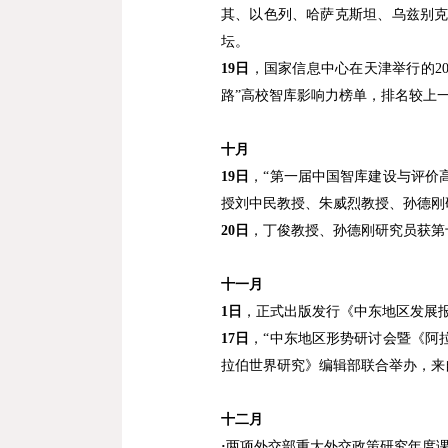
其、以色列、哈萨克斯坦、乌兹别
坛。
19
日
，国家信息中心在天津举行的
2
路
”
高校智库影响力榜单，排名较上
十月
19
日
，
“
第一届中国智库建设与评价
授刘中民教授、朱威烈教授、孙德刚
20
日
，丁俊教授、孙德刚研究员获第
十一月
1
日
，正式出版发行《中东地区发展
17
日
，
“
中东地区形势研讨会暨《阿
拉伯世界研究》编辑部联合举办，来
十二月
·
两项外交部重大外交政策研究年度