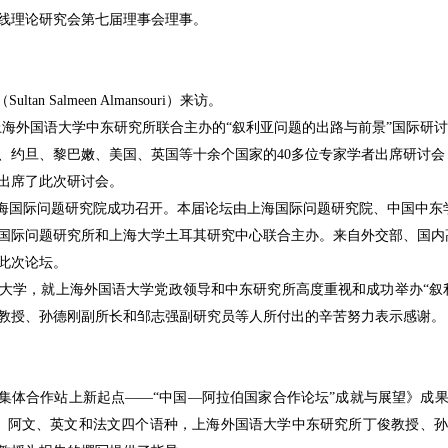
线理论研究会第七届理事会理事。
（
Sultan Salmeen Almansouri
）来访。
上海外国语大学中东研究所联合主办的
“
叙利亚问题的出路与前景
”
国际研讨
、约旦、黎巴嫩、美国、英国等十余个国家的
40
多位专家学者出席研讨会
出席了此次研讨会。
海国际问题研究院成功召开。本届论坛由上海国际问题研究院、中国中东
国际问题研究所和上海大学土耳其研究中心联合主办。来自外交部、国内
此次论坛。
大学，就上海外国语大学党政领导和中东研究所高度重视和成功举办“叙
教授、孙德刚副所长和邹志强副研究员等人所付出的辛苦努力表示感谢。
集体合作站上新起点
——“
中国
—
阿拉伯国家合作论坛
”
成就与展望》成
、阿文、英文和法文四个语种，上海外国语大学中东研究所丁俊教授、孙