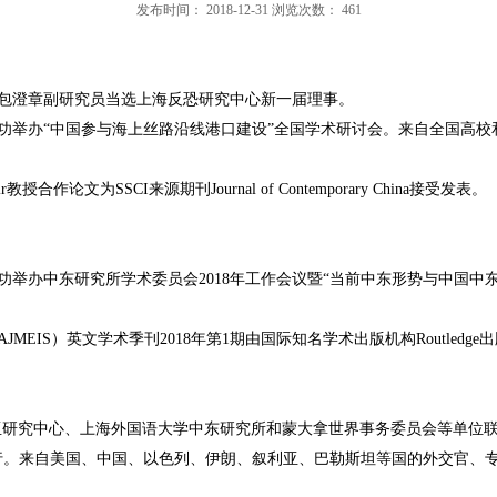
发布时间：
2018-12-31
浏览次数：
461
包澄章副研究员当选上海反恐研究中心新一届理事。
功举办
“
中国参与海上丝路沿线港口建设
”
全国学术研讨会。来自全国高校
r
教授合作论文为
SSCI
来源期刊
Journal of Contemporary China
接受发表。
功举办中东研究所学术委员会
2018
年工作会议暨
“
当前中东形势与中国中
AJMEIS
）英文学术季刊
2018
年第
1
期由国际知名学术出版机构
Routledge
出
亚研究中心、上海外国语大学中东研究所和蒙大拿世界事务委员会等单位
行。来自美国、中国、以色列、伊朗、叙利亚、巴勒斯坦等国的外交官、