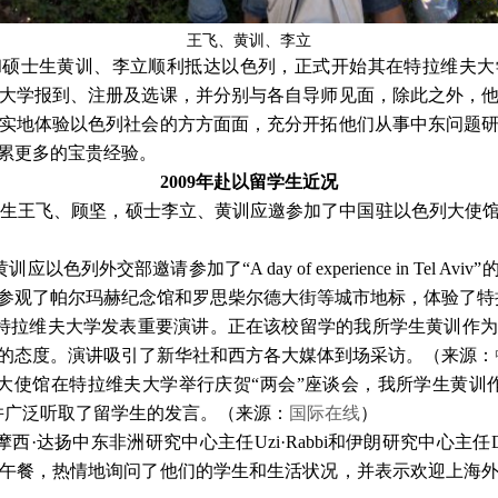
王飞、黄训、李立
和硕士生黄训、李立顺利抵达以色列，正式开始其在特拉维夫大
大学报到、注册及选课，并分别与各自导师见面，除此之外，
实地体验以色列社会的方方面面，充分开拓他们从事中东问题
累更多的宝贵经验。
2009
年赴以留学生近况
生王飞、顾坚，硕士李立、黄训应邀参加了中国驻以色列大使
黄训应以色列外交部邀请参加了“
A day of experience in Tel Aviv
”
参观了帕尔玛赫纪念馆和罗思柴尔德大街等城市地标，体验了特
特拉维夫大学发表重要演讲。正在该校留学的我所学生黄训作为
的态度。演讲吸引了新华社和西方各大媒体到场采访。（来源：
大使馆在特拉维夫大学举行庆贺“两会”座谈会，我所学生黄训
并广泛听取了留学生的发言。（来源：
国际在线
）
摩西·达扬中东非洲研究中心主任
Uzi
·
Rabbi
和伊朗研究中心主任
午餐，热情地询问了他们的学生和生活状况，并表示欢迎上海