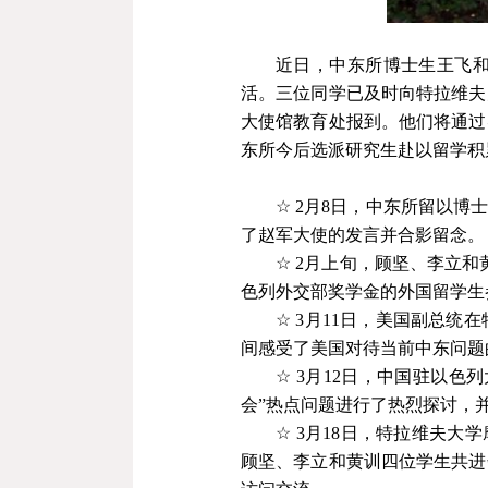
近日，中东所博士生王飞
活。三位同学已及时向特拉维夫
大使馆教育处报到。他们将通过
东所今后选派研究生赴以留学积
☆
2
月
8
日，中东所留以博士
了赵军大使的发言并合影留念。
☆
2
月上旬，顾坚、李立和
色列外交部奖学金的外国留学生
☆
3
月
11
日，美国副总统在
间感受了美国对待当前中东问题
☆
3
月
12
日，中国驻以色列
会”热点问题进行了热烈探讨，
☆
3
月
18
日，特拉维夫大学
顾坚、李立和黄训四位学生共进