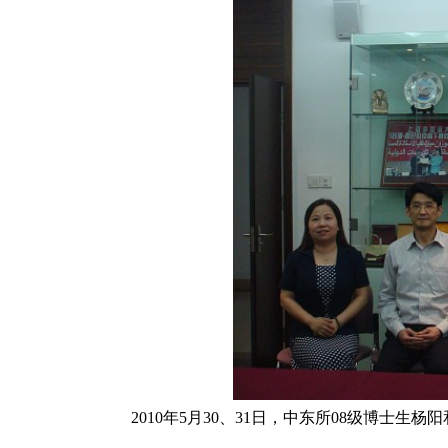
2010
年
5
月
30
、
31
日，中东所
08
级博士生杨阳