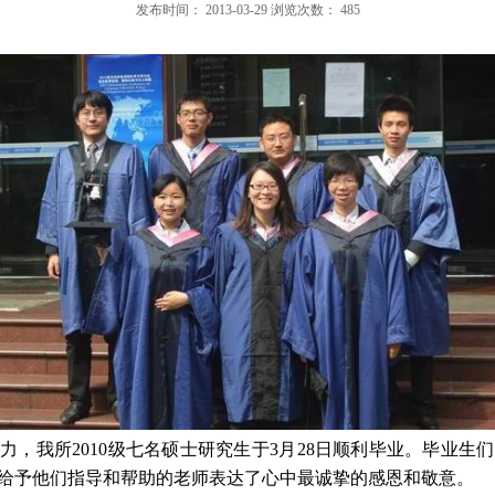
发布时间：
2013-03-29
浏览次数：
485
努力，我所
2010
级七名硕士研究生于
3
月
28
日顺利毕业。毕业生们
给予他们指导和帮助的老师表达了心中最诚挚的感恩和敬意。