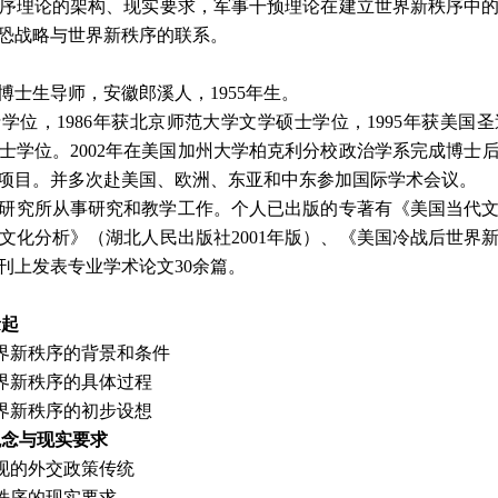
序理论的架构、现实要求，军事干预理论在建立世界新秩序中
恐战略与世界新秩序的联系。
博士生导师，安徽郎溪人，
1955
年生。
士学位，
1986
年获北京师范大学文学硕士学位，
1995
年获美国圣
士学位。
2002
年在美国加州大学柏克利分校政治学系完成博士
项目。并多次赴美国、欧洲、东亚和中东参加国际学术会议。
研究所从事研究和教学工作。个人已出版的专著有《美国当代
文化分析》（湖北人民出版社
2001
年版）、《美国冷战后世界
刊上发表专业学术论文
30
余篇。
缘起
界新秩序的背景和条件
界新秩序的具体过程
界新秩序的初步设想
观念与现实要求
现的外交政策传统
秩序的现实要求