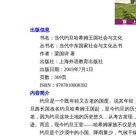
出版信息
书名：当代约旦哈希姆王国社会与文化
丛书名：当代中东国家社会与文化丛书
作者：梁国诗
著
出版社：上海外语教育出版社
出版日期：
2003
年
7
月
1
日
页数：
369
页
ISBN
：
9787810808392
内容简介
约旦是一个既年轻又古老的国度。说其年轻
旦酋长国改名约旦哈希姆王国起，至今约旦的历
老，因为约旦这块土地的历史悠久，从考古发现
迹。而且，现今约旦王室——哈希姆家族不仅是
约旦是个沙漠中的小国、降雨量少，气候干