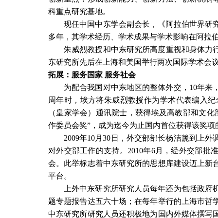
科重点研究基地。
现任中国中东学会副会长，《阿拉伯世界研
多年，其学术经历、学术成果与学术影响在阿拉
朱威烈教授和中东研究所高度重视和身体力
东研究所先后在上海和美国举行两次国际学术会
拓展：服务国家
服务社会
为配合我国对中东地区的整体外交，
10
年来
周年时，埃方将朱威烈教授作为学术代表编入纪
（皇家学会）通讯院士，获得埃及高教部和文化
作委员会奖”，成为迄今为止国内首位获得该奖项
2009
年
10
月
30
日，外交部部长杨洁篪到上外
对外交部工作的支持。
2010
年
6
月，经外交部批准
会。此举标志着中东研究所的思想库建设迈上新
平台。
上外中东研究所研究人员每年还为包括政府
题专题报告达五六十场；在每年举行的上海市哲
中东研究所研究人员还积极地为国内外媒体撰写