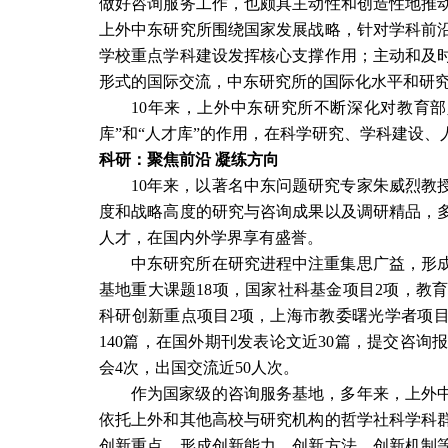
做好咨询服务工作，也颇具主动性和创造性地推
上外中东研究所围绕国家发展战略，针对学科前
学校重点学科建设发挥核心支撑作用；主动和及
形式的国际交流，中东研究所的国际化水平和研
10
年来，上外中东研究所不断深化对教育部
库”和“人才库”的作用，在科学研究、学科建设
科研：聚焦前沿
凝练方向
10
年来，以著名中东问题研究专家朱威烈教
度和战略高度的研究与咨询成果以及调研精品，
人才，在国内外学界享有盛誉。
中东研究所在研究进程中注重集思广益，形
基地重大课题
18
项，国家社科基金项目
2
项，教
科研创新重点项目
2
项，上海市教委曙光学者项
140
篇，在国外期刊发表论文近
30
篇，提交咨询
会
4
次，出国交流近
50
人次。
作为国家级的咨询服务基地，多年来，上外
依托上外和其他高校与研究机构的哲学社科学科
创新重点，形成创新能力、创新方法、创新机制