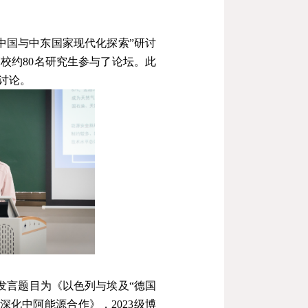
中国与中东国家现代化探索
”
研讨
高校约
80
名研究生参与了论坛。此
讨论。
发言题目为《以色列与埃及
“
德国
深化中阿能源合作》，
2023
级博