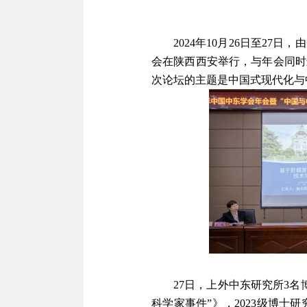
2024
年
10
月
26
日至
27
日，由
会在陕西西安举行，与年会同时
次论坛的主题是中国式现代化与
27
日，上外中东研究所
3
名
科学家事件
”
》，
2023
级博士研