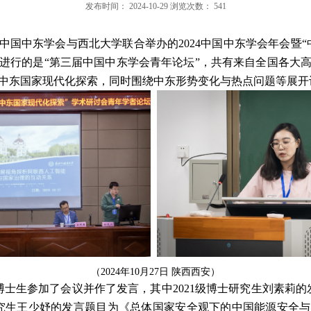
发布时间：
2024-10-29
浏览次数：
541
中国中东学会与西北大学联合举办的
2024
中国中东学会年会暨
“
进行的是
“
第三届中国中东学会青年论坛
”
，共有来自全国各大
中东国家现代化探索，同时围绕中东形势变化与热点问题等展开
（
2024
年
10
月
2
7
日
陕西西安
）
博士生参加了会议并作了发言，其中
2021
级博士研究生刘素莉的
究生王少妤的发言题目为《总体国家安全观下的中国能源安全与