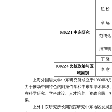
钮 松
章
远
0302Z1
中东研究
范鸿达
潜旭明
丁
隆
0302Z4
比较政治与区
李
意
域国别
上海外国语大学中东研究所成立于
1980
年
9
力于推动中国特色的阿拉伯学和中东学学术体系、
在科学研究、学科建设、人才培养、资政启民、
果。
上外中东研究所长期跟踪研究中东地区发展