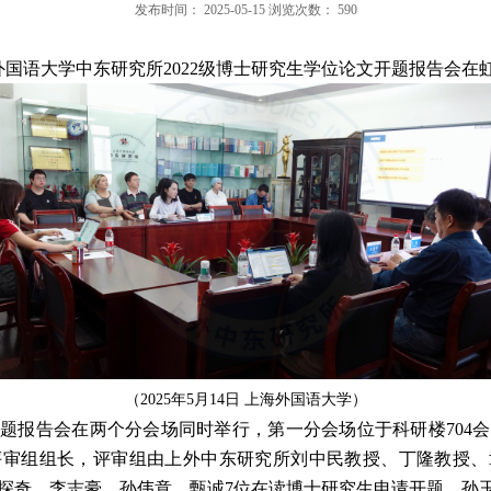
发布时间：
2025-05-15
浏览次数：
590
外国语大学中东研究所
2022
级博士研究生学位论文开题报告会在
（
2025
年
5
月
14
日 上海外国语大学
）
开题报告会在两个分会场同时举行，第一分会场位于科研楼
704
会
评审组组长，评审组由上外中东研究所刘中民教授、丁隆教授、
探奇、李志豪、孙伟意、甄诚
7
位在读博士研究生申请开题，孙