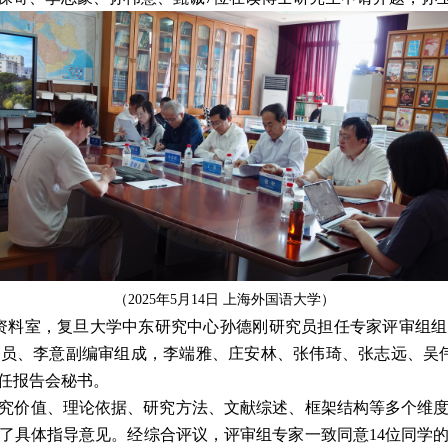
（
2025
年
5
月
14
日 上海外国语大学
）
资料室，复旦大学中东研究中心孙德刚研究员担任专家评审组组
究员、李意副编审组成，李端雅、庄安林、张伟琦、张志远、吴
任报告会秘书。
究价值、理论依据、研究方法、文献综述、框架结构等多个维
了具体指导意见。经综合评议，评审组专家一致同意
14
位同学