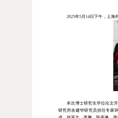
2025
年
5
月
14
日下午，上海
本次博士研究生学位论文
研究所余建华研究员担任专家
成，张菡文、姜爽、陈美琳、唐