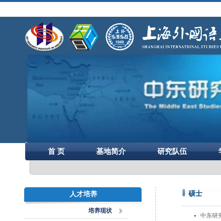
首 页
基地简介
研究队伍
硕士
人才培养
培养现状
中东研