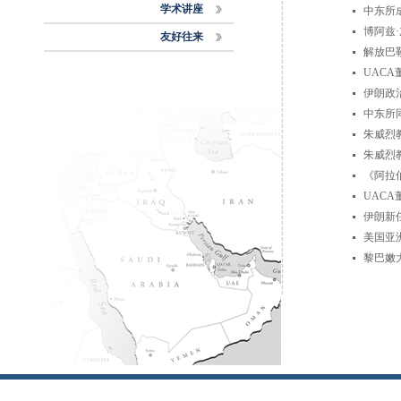
学术讲座
中东所
博阿兹
友好往来
解放巴
UAC
伊朗政
中东所
朱威烈
朱威烈
《阿拉
UAC
伊朗新
美国亚
黎巴嫩