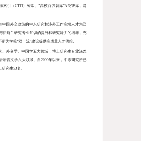
源索引（
CTTI
）智库、
“
高校百强智库
”
A
类智库，是
和中国外交政策的中东研究和涉外工作高端人才为己
与伊斯兰研究专业知识的提升和研究能力的培养，充
不断为学校
“
双一流
”
建设提供高质量人才供给。
究、外交学、中国学五大领域，博士研究生专业涵盖
语语言文学六大领域。自
2000
年以来，中东研究所已
士研究生
53
名。