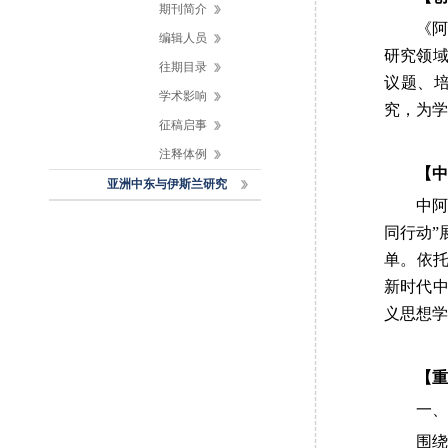
期刊简介
《
编辑人员
研究领
往期目录
议题、
学术影响
究，为学
征稿启事
注释体例
【中
亚洲中东与伊斯兰研究
中
同行动
”
单。依托
新时代
义思想学
【重
一、
围绕