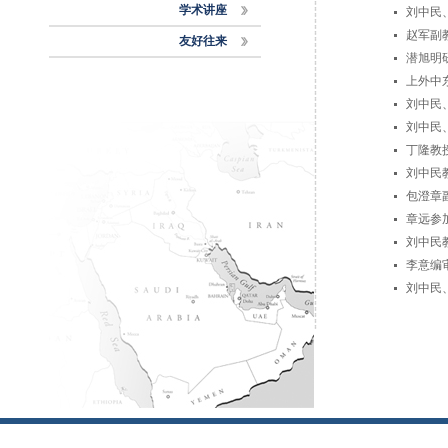
学术讲座
刘中民
赵军副
友好往来
潜旭明
上外中
刘中民
刘中民
丁隆教
刘中民
包澄章
章远参
刘中民
李意编
刘中民