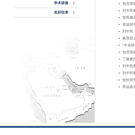
学术讲座
包澄章
刘中民
友好往来
智库建
章远研
刘中民
教育部
“中东
包澄章
丁隆教
刘中民
刘中民
钮松研
章远参